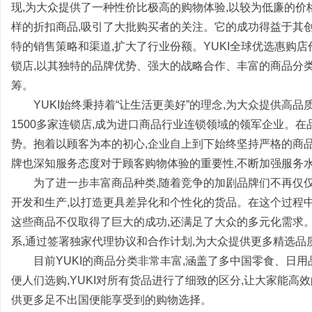
现,为大众提供了一种性价比极高的购物体验,以较为低廉的
样的折扣商品,吸引了大批购买者的关注。它的成功得益于其创
特的销售策略和渠道,扩大了行业份额。YUKI全球优选惠购
锁店,以其独特的品牌优势、强大的战略合作、丰富的商品分
筹。
门
YUKI始终秉持着“让生活更美好”的理念,为大众提供高品
1500多家连锁店,成为进口商品行业连锁领域的领军企业。
势。抱着以顾客为本的初心,企业自上到下始终坚持严格的商
牌也深知服务态度对于顾客购物体验的重要性,不断加强服务水
为了进一步丰富商品种类,随着竞争的加剧品牌们不再仅
开发和生产,以打造更具差异化和个性化的货品。在这个过程中
这些商品不仅取得了巨大的成功,还满足了大众的多元化需求。
资
系,通过签署独家代理协议和合作计划,为大众提供更多精选品
目前YUKI的商品分类非常丰富,涵盖了多中国零食、日
便人们选购,YUKI对所有货品进行了细致的区分,让大家能高
供更多足不出国便能享受到的购物选择。