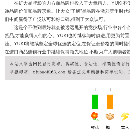
在扩大品牌影响力方面品牌也投入了大量精力。YUKI不
贝净 AC 国际医疗实验室，标准化研发体系
武汉配眼镜 上海配眼镜
递品牌价值和品牌形象。让大众“了解”是品牌在激烈竞争时代
全解析
们中间赢得了广泛认可和好口碑,得到了大众认可。
讯
这是个不做到最好就会被远远甩开的竞技场,行业中各个
货品,才能赢得人们的心。YUKI也将继续与时俱进,用更为前
验。YUKI将继续坚定全球优选的定位,在保证低价格的同时提
在进口商品连锁行业中继续保持领先地位,不断为广大购物者
网
1
1
鲜花
握手
雷人