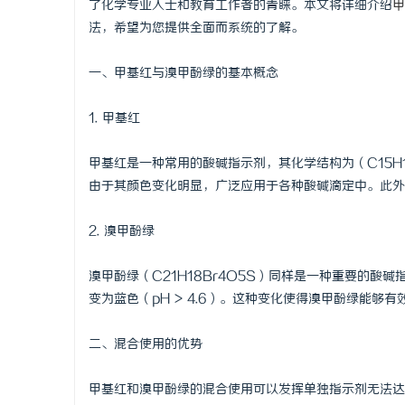
了化学专业人士和教育工作者的青睐。本文将详细介绍
甲
法，希望为您提供全面而系统的了解。
一、甲基红与溴甲酚绿的基本概念
门
1. 甲基红
甲基红是一种常用的酸碱指示剂，其化学结构为（C15H15
由于其颜色变化明显，广泛应用于各种酸碱滴定中。此外
2. 溴甲酚绿
溴甲酚绿（C21H18Br4O5S）同样是一种重要的酸碱指
资
变为蓝色（pH > 4.6）。这种变化使得溴甲酚绿能够
二、混合使用的优势
甲基红和溴甲酚绿的混合使用可以发挥单独指示剂无法达