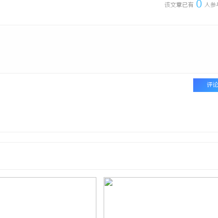
0
该文章已有
人参
评