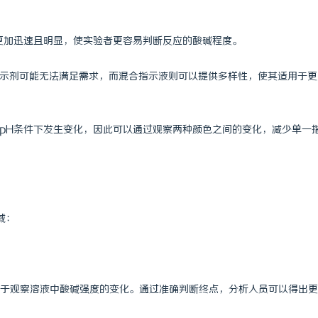
 国际医疗实验室，标准化研发体系
武汉配眼镜 上海配眼镜
化更加迅速且明显，使实验者更容易判断反应的酸碱程度。
指示剂可能无法满足需求，而混合指示液则可以提供多样性，使其适用于更
同pH条件下发生变化，因此可以通过观察两种颜色之间的变化，减少单一
域：
于观察溶液中酸碱强度的变化。通过准确判断终点，分析人员可以得出更