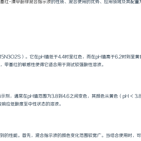
基红-溴甲酚绿混合指示液
的性质、混合使用的优势、应用领域及其配置
N3O2S）。它在pH值低于4.4时呈红色，而在pH值高于6.2时则呈黄
，甲基红的敏感性使得它适合用于测试较强酸性溶液。
示剂，通常在pH值范围为3.8到4.6之间变色，其颜色从黄色（pH < 3.
有效响应低酸度至中性状态的溶液。
到的性能。首先，混合指示液的颜色变化范围较宽广。当结合使用时，可