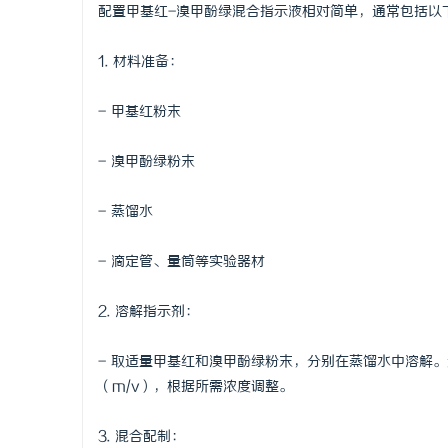
配置甲基红-溴甲酚绿混合指示液相对简单，通常包括以
1. 材料准备：
- 甲基红粉末
- 溴甲酚绿粉末
- 蒸馏水
- 滴定管、量筒等实验器材
2. 溶解指示剂：
- 取适量甲基红和溴甲酚绿粉末，分别在蒸馏水中溶解。通
（m/v），根据所需浓度调整。
3. 混合配制：