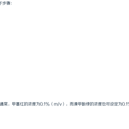
下步骤：
常，甲基红的浓度为0.1%（m/v），而溴甲酚绿的浓度也可设定为0.1