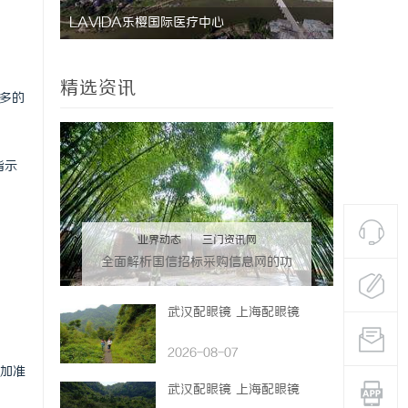
LAVIDA乐樱国际医疗中心
防坠落水平
用与应用解
精选资讯
多的
指示
业界动态
|
三门资讯网
全面解析国信招标采购信息网的功
能与优势
武汉配眼镜 上海配眼镜
2026-08-07
加准
武汉配眼镜 上海配眼镜