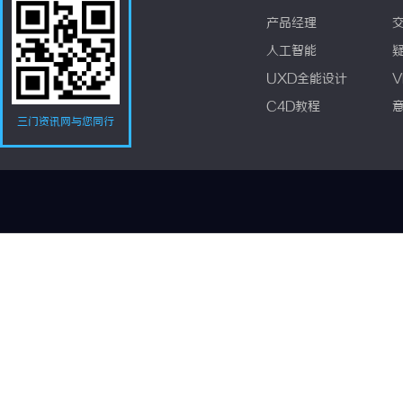
产品经理
人工智能
UXD全能设计
V
C4D教程
三门资讯网与您同行