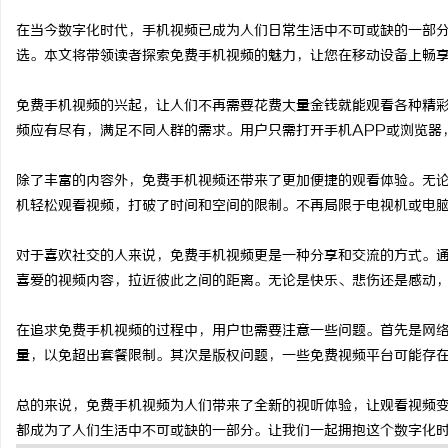
在当今数字化时代，手机视频已成为人们日常生活中不可或缺的一部
选。本文将带领读者探索免费手机视频的魅力，让您在移动设备上畅
免费手机视频的兴起，让人们不再需要花费大量金钱就能观看各种精
门
频应有尽有，满足不同人群的需求。用户只需打开手机APP或浏览器
除了丰富的内容外，免费手机视频还带来了更加便捷的观看体验。无
机轻松观看视频，打破了时间和空间的限制。不再局限于电视机或电
对于喜欢社交的人来说，免费手机视频更是一种分享和交流的方式。
喜爱的视频内容，拉近彼此之间的距离。无论是快乐、悲伤还是感动
资
在追求免费手机视频的过程中，用户也需要注意一些问题。首先是网
量，以免超出套餐限制。其次是版权问题，一些免费视频平台可能存
总的来说，免费手机视频为人们带来了全新的视听体验，让观看视频
都成为了人们生活中不可或缺的一部分。让我们一起拥抱这个数字化