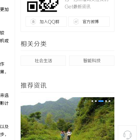
Get最新资讯
更加
加入QQ群
官方微博
较
机或
相关分类
社会生活
智能科技
作
果，
推荐资讯
来选
影计
以及
步，