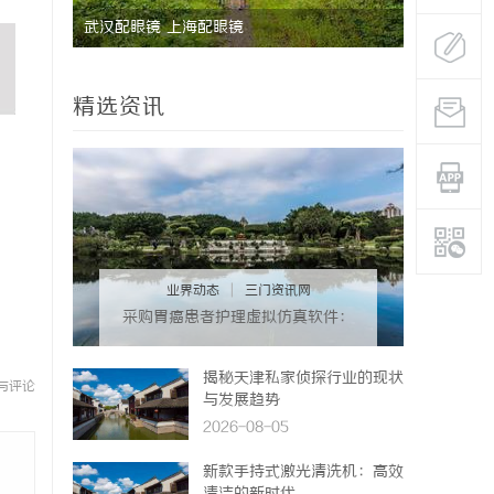
能安全管
武汉配眼镜 上海配眼镜
国际品牌的
境维权中的
精选资讯
业界动态
|
三门资讯网
采购胃癌患者护理虚拟仿真软件：
预算详解+隐形收费排查指南
揭秘天津私家侦探行业的现状
与评论
与发展趋势
2026-08-05
新款手持式激光清洗机：高效