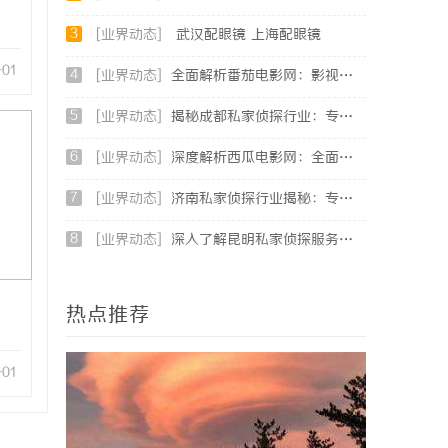
3
[业界动态]
武汉配眼镜 上海配眼镜
-01
4
[业界动态]
全面解析番茄电影网：影视爱好者的最佳资源站
5
[业界动态]
揭秘成都私家侦探行业：专业服务助力城市安宁
6
[业界动态]
深度解析西瓜电影网：全面体验影视娱乐新天地
7
[业界动态]
济南私家侦探行业揭秘：专业服务与案件解析全方位指南
8
[业界动态]
深入了解昆明私家侦探服务的重要性与选择指南
热点推荐
-01