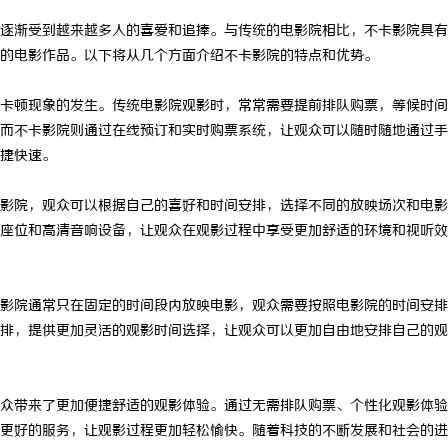
逐渐受到越来越多人的喜爱和追捧。与传统的电影院相比，不卡影院具有
的电影作品。以下将从几个方面介绍不卡影院的特点和优势。
卡顿现象的发生。传统电影院观影时，常常需要提前排队购票，等候时间
而不卡影院则通过在线预订和实时购票系统，让观众可以随时随地通过手
捷快速。
影院，观众可以根据自己的喜好和时间安排，选择不同的放映场次和电影
座位和高清音响设备，让观众在观影过程中享受更加舒适的环境和视听效
影院通常只在固定的时间段内放映电影，观众需要按照电影院的时间安排
排，提供更加灵活的观影时间选择，让观众可以更加自由地安排自己的观
众带来了更加便捷舒适的观影体验。通过无需排队购票、个性化观影体验
更好的服务，让观影过程更加轻松愉快。随着科技的不断发展和社会的进