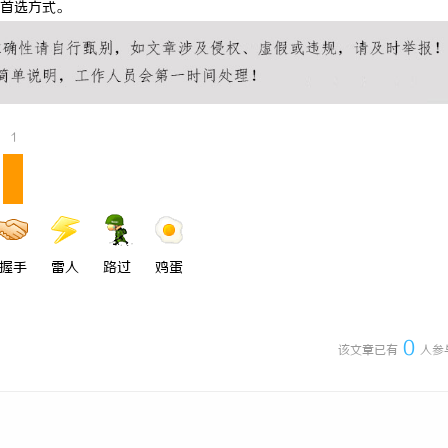
首选方式。
 上海配眼镜
精准监控无死角，紧凑型本安球机赋
理
1
握手
雷人
路过
鸡蛋
0
该文章已有
人参