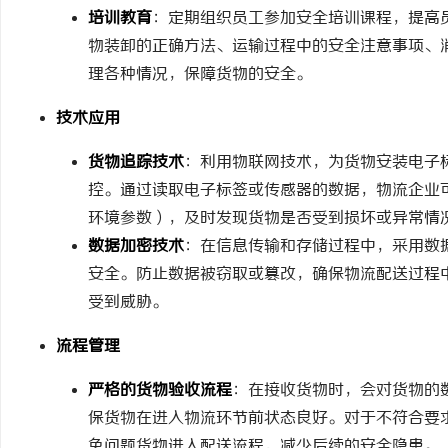
培训教育
：定期组织员工参加安全培训课程，提高
贝净 AC 国际医疗实验
物装卸的正确方法、运输过程中的安全注意事项、
全解析
理各种情况，保障货物的安全。
讯
技术应用
货物追踪技术
：利用物联网技术，为货物安装电子
控。通过读取电子标签或传感器的数据，物流企业
环境参数），及时发现货物是否受到损坏或异常情
数据加密技术
：在信息传输和存储过程中，采用数
安全。防止数据被窃取或篡改，确保物流配送过程
网
受到威胁。
流程管理
严格的货物验收流程
：在接收货物时，会对货物的
保货物在进入物流环节前状态良好。对于不符合要
免问题货物进入配送流程，减少后续的安全隐患。