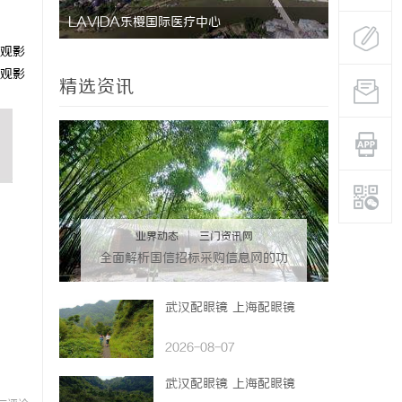
LAVIDA乐樱国际医疗中心
防坠落水平
观影
用与应用解
观影
精选资讯
业界动态
|
三门资讯网
全面解析国信招标采购信息网的功
能与优势
武汉配眼镜 上海配眼镜
2026-08-07
武汉配眼镜 上海配眼镜