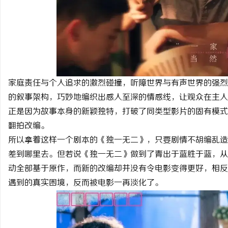
不买SEM广告、不发天天爆款视频，传统中
中医治疗干燥综合征，吃
小企业怎么靠GEO让AI自动推荐你？
讯
家庭责任与个人追求的激烈碰撞，听障世界与有声世界的强烈
的叙事架构，巧妙地编织出感人至深的情感线，让观众在主人
正是因为故事本身的新颖独特，打破了同类型影片的固有模式
翻拍改编。
所以拿着这样一个剧本的《独一无二》，只要剧情不胡编乱造
网
差到哪里去。但若说《独一无二》做到了青出于蓝胜于蓝，从
动全部基于原作，而新的改编却并没有令电影变得更好，相反
遇到的真实困境，反而被电影一再淡化了。