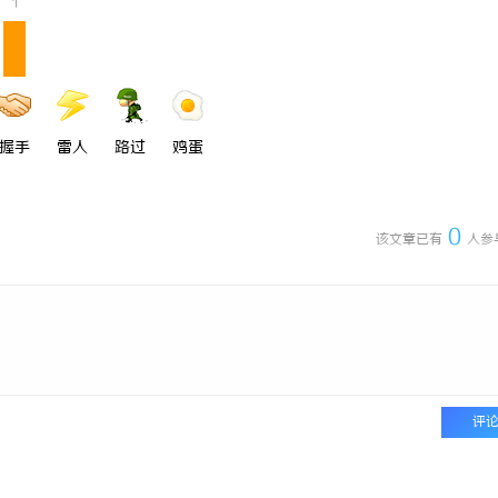
1
握手
雷人
路过
鸡蛋
0
该文章已有
人参
评