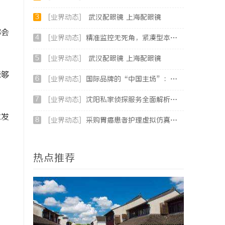
3
[业界动态]
武汉配眼镜 上海配眼镜
都会
4
[业界动态]
精准监控无死角，紧凑型本安球机赋能安全管理
5
[业界动态]
武汉配眼镜 上海配眼镜
能够
6
[业界动态]
国际品牌的“中国主场”：北京商标律师在跨境维权中的战略支点
7
[业界动态]
沈阳私家侦探服务全面解析：破解疑云，守护真相的专家助力
术发
8
[业界动态]
采购胃癌患者护理虚拟仿真软件：预算详解+隐形收费排查指南
热点推荐