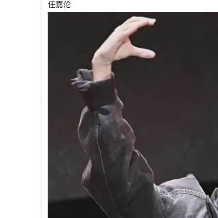
任嘉伦
门
资