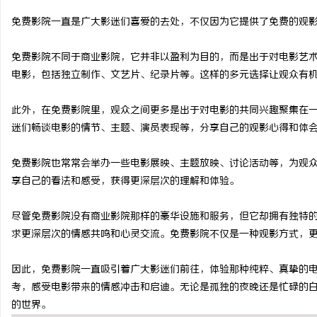
免费影院一直是广大影迷们喜爱的去处，不仅因为它提供了免费的观
免费影院不同于商业影院，它并非以盈利为目的，而是出于对电影艺
电影，包括独立制作、文艺片、纪录片等。这样的多元选择让观众有
门
此外，在免费影院里，观众之间更多是出于对电影的共同兴趣聚集在
迷们畅谈电影的情节、主题、演员表现等，分享自己的观影心得和体
免费影院也常常会举办一些电影展映、主题放映、讨论活动等，为观
享自己的看法和感受，获得更深层次的理解和体验。
尽管免费影院没有商业影院那样的豪华设施和服务，但它却拥有独特
资
求更深层次的情感共鸣和心灵交流。免费影院不仅是一种观影方式，
因此，免费影院一直吸引着广大影迷们前往，体验那种纯粹、真挚的
考，感受电影带来的情感冲击和启迪。无论是孤独的夜晚还是忙碌的
的世界。