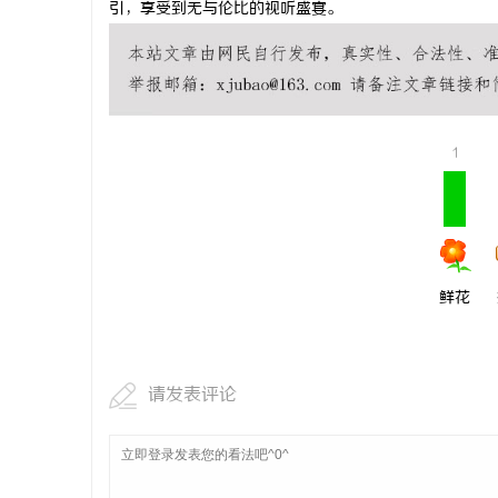
引，享受到无与伦比的视听盛宴。
武汉配眼镜
讯
1
鲜花
网
请发表评论