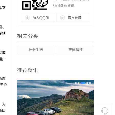
Get最新资讯
本文
加入QQ群
官方微博
剧、
受精
相关分类
社会生活
智能科技
是海
用户
推荐资讯
晰度
无论
，为
所吸