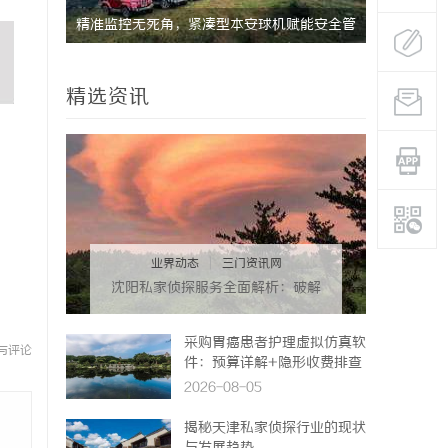
精准监控无死角，紧凑型本安球机赋能安全管
武汉配眼镜
理
精选资讯
业界动态
|
三门资讯网
沈阳私家侦探服务全面解析：破解
疑云，守护真相的专家助力
采购胃癌患者护理虚拟仿真软
与评论
件：预算详解+隐形收费排查
指南
2026-08-05
揭秘天津私家侦探行业的现状