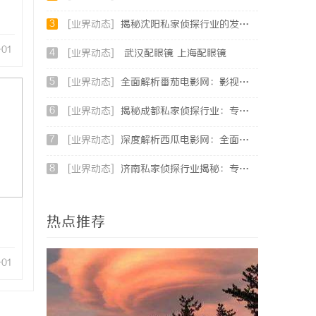
3
[业界动态]
揭秘沈阳私家侦探行业的发展与应用：专业侦探服务的全方位解析
-01
4
[业界动态]
武汉配眼镜 上海配眼镜
5
[业界动态]
全面解析番茄电影网：影视爱好者的最佳资源站
6
[业界动态]
揭秘成都私家侦探行业：专业服务助力城市安宁
7
[业界动态]
深度解析西瓜电影网：全面体验影视娱乐新天地
8
[业界动态]
济南私家侦探行业揭秘：专业服务与案件解析全方位指南
热点推荐
-01