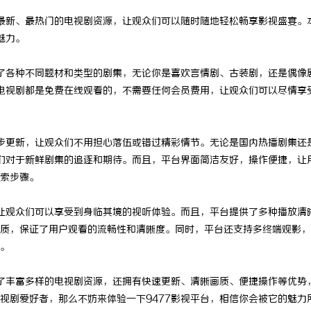
多最新、最热门的电视剧资源，让观众们可以随时随地轻松畅享影视盛宴。
魅力。
盖了各种不同题材和类型的剧集，无论你是喜欢言情剧、古装剧，还是偶像
些电视剧都是免费在线观看的，不需要任何会员费用，让观众们可以尽情享
同步更新，让观众们不用担心落伍或错过精彩情节。无论是国内热播剧集还
众们对于新鲜剧集的追逐和期待。而且，平台界面简洁友好，操作便捷，让
索步骤。
，让观众们可以享受到身临其境的视听体验。而且，平台提供了多种播放清
质，保证了用户观看的流畅性和清晰度。同时，平台还支持多终端观影，
。
供了丰富多样的电视剧资源，还拥有快速更新、清晰画质、便捷操作等优势
视剧爱好者，那么不妨来体验一下9477影视平台，相信你会被它的魅力