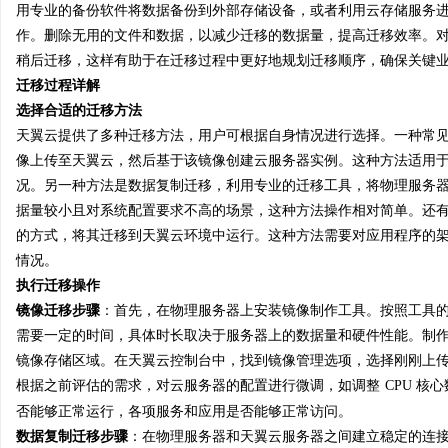
用专业的备份软件将数据备份到外部存储设备，或者利用云存储服务
武汉配眼镜 上海配眼镜
激光焊接系列：高效、精
作。删除无用的文件和数据，以减少迁移的数据量，提高迁移效率。
方案
稍后迁移，这样有助于在迁移过程中更好地规划迁移顺序，确保关键
讯
迁移过程详解
选择合适的迁移方法
天翼云提供了多种迁移方法，用户可根据自身情况进行选择。一种常
像上传至天翼云，然后基于该镜像创建云服务器实例。这种方法适用
况。另一种方法是数据复制迁移，利用专业的迁移工具，将物理服务
据量较小且对系统配置要求不高的场景，这种方法操作相对简单。还
的方式，将其迁移到天翼云环境中运行。这种方法需要对应用程序的
情况。
网
执行迁移操作
镜像迁移步骤
：首先，在物理服务器上安装镜像制作工具。按照工具
需要一定的时间，具体时长取决于服务器上的数据量和硬件性能。制
镜像存储区域。在天翼云控制台中，找到镜像管理选项，选择刚刚上
根据之前评估的需求，对云服务器的配置进行微调，如调整
CPU 
否能够正常运行，各项服务和应用是否能够正常访问。
数据复制迁移步骤
：在物理服务器和天翼云服务器之间建立稳定的连