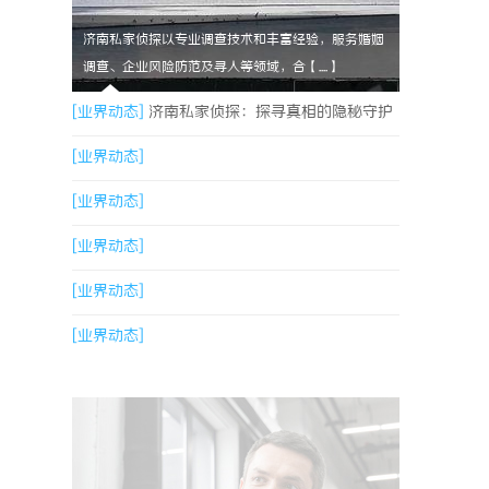
济南私家侦探以专业调查技术和丰富经验，服务婚姻
调查、企业风险防范及寻人等领域，合【....】
[业界动态]
济南私家侦探：探寻真相的隐秘守护
者
[业界动态]
[业界动态]
[业界动态]
[业界动态]
[业界动态]