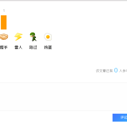
 上海配眼镜
激光焊接系列：高效、精准及环保的
1
方案
握手
雷人
路过
鸡蛋
0
该文章已有
人参
评