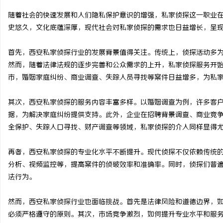
随着社会的快速发展和人们隐私保护意识的增强，私家侦探这一职业
史悠久，文化底蕴深厚，现代社会对私家侦探的需求也日益增长，呈
首先，西安私家侦探行业的发展背景值得关注。传统上，侦探活动多
门
然而，随着法律法规的逐步完善和公众需求的上升，私家侦探服务开
市，婚姻家庭纠纷、商业调查、失踪人员寻找等案件日益增多，为私
其次，西安私家侦探的服务内容丰富多样。以婚姻调查为例，许多客
据，为解决家庭纠纷提供支持。此外，企业在招聘背景调查、商业竞
全保护、失踪人口寻找、财产调查等领域，私家侦探的介入同样显得
再者，西安私家侦探的专业化水平不断提升。现代侦探不仅依赖传统的
资
分析、视频监控等，提高案件的侦破效率和准确率。同时，侦探们普
法行为。
然而，西安私家侦探行业也面临挑战。首先是法律风险和道德边界，
必须严格遵守的原则。其次，市场竞争激烈，如何提升专业水平和服