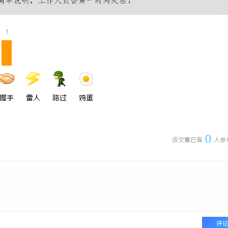
 国际医疗实验室，标准化研发体系
武汉配眼镜 上海配眼镜
1
握手
雷人
路过
鸡蛋
0
该文章已有
人参
评