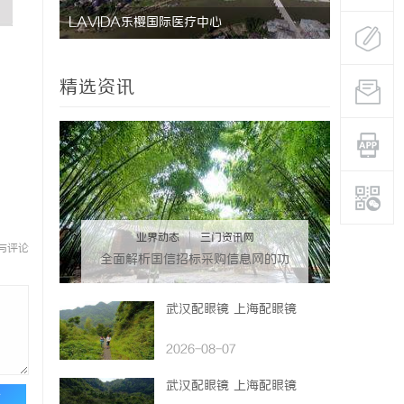
LAVIDA乐樱国际医疗中心
防坠落水平
用与应用解
精选资讯
业界动态
|
三门资讯网
与评论
全面解析国信招标采购信息网的功
能与优势
武汉配眼镜 上海配眼镜
2026-08-07
武汉配眼镜 上海配眼镜
论