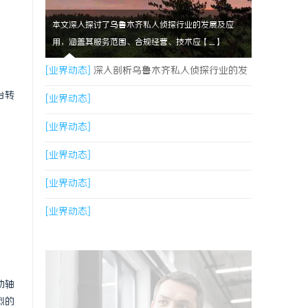
本文深入探讨了乌鲁木齐私人侦探行业的发展及应
用，涵盖其服务范围、合规经营、技术应【....】
[业界动态]
深入剖析乌鲁木齐私人侦探行业的发
台转
展与应用现状
[业界动态]
[业界动态]
[业界动态]
[业界动态]
[业界动态]
动轴
烈的