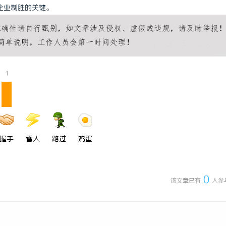
企业制胜的关键。
1
握手
雷人
路过
鸡蛋
0
该文章已有
人参