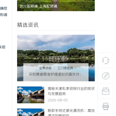
能安全管
武汉配眼镜 上海配眼镜
国际品牌的
确控
和调
境维权中的
精选资讯
实现
业界动态
|
三门资讯网
采购胃癌患者护理虚拟仿真软件：
预算详解+隐形收费排查指南
揭秘天津私家侦探行业的现状
与发展趋势
2026-08-05
新款手持式激光清洗机：高效