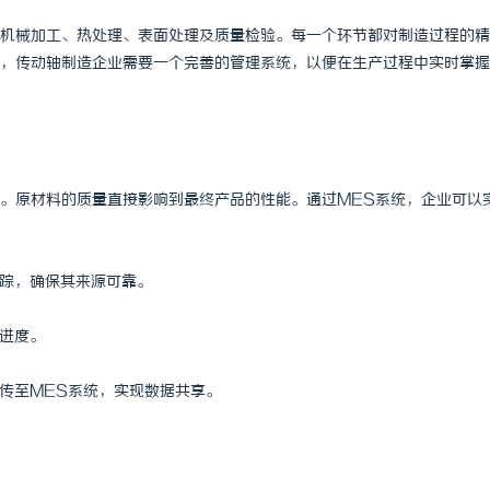
 上海配眼镜
精准监控无死角，紧凑型本安球机赋
机械加工、热处理、表面处理及质量检验。每一个环节都对制造过程的精
，传动轴制造企业需要一个完善的管理系统，以便在生产过程中实时掌握
理
。原材料的质量直接影响到最终产品的性能。通过MES系统，企业可以
追踪，确保其来源可靠。
产进度。
上传至MES系统，实现数据共享。