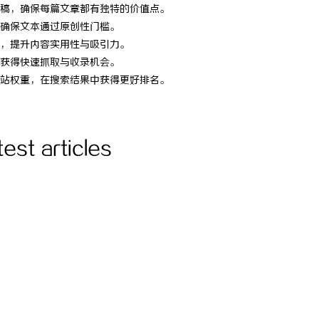
稿，确保每篇文章都有独特的价值点。
6-02-13 20:49:53
onclick：
7
确保文本通过原创性门槛。
，提升内容实用性与吸引力。
获得快速抓取与收录机会。
站权重，在搜索结果中获得更好排名。
test articles