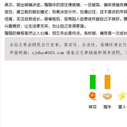
再次，做出明确决定。婚姻中的信任像玻璃，一旦破裂，确实很难恢
武汉配眼镜 上海配眼镜
激光焊接系列：高效、精
信任，建立新的相处模式；如果决定分开，也请记住，这不是你的失
方案
结尾，关注自我成长。被背叛后，容易陷入自责或怀疑自己不够好。
讯
兴趣爱好，让生活更充实，也让自己变得更强。
婚姻的背叛虽然让人心痛，但它未必是终点。有时候，痛苦是一次成
1
1
网
鲜花
握手
雷人