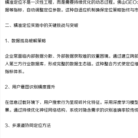
精准定位不是一次性工程，而是需要持续优化的动态过程。佛山GEO
武汉配眼镜 上海配眼镜
据等指标，自动调整定位参数。这种自适应机制确保定位策略始终与
讯
二、精准定位实施中的关键挑战与突破
1、数据孤岛破解策略
企业常面临内部数据分散、外部数据获取难的双重困境。通过建立跨部
入第三方行业数据库，形成完整的数据生态链。这种整合方式使定位
指标体系。
网
2、用户意图识别精度提升
在信息过载环境下，用户搜索行为呈现碎片化特征。采用深度学习模
景。通过持续优化神经网络结构，系统对隐含需求的识别准确率较传统
3、多渠道协同定位方法