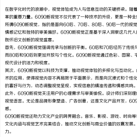
在数字化时代的浪潮中，视觉体验成为人与信息互动的关键桥梁。随着
革的重要力量。6090新视觉不仅代表了一种技术的升级，更是一种
所谓6090新视觉，指的是面向60后、70后、80后、90后一代
情感记忆和独特的审美偏好。6090新视觉正是基于深入洞察这几代
门
既怀旧又创新的视觉盛宴。
首先，6090新视觉强调传承与创新的平衡。60后和70后经历了传
而80后和90后则更加开放与个性化。6090新视觉通过色彩、图案
现代设计的活力和锐度。
其次，6090新视觉以科技为支撑，推动视觉体验的多样化与互动化。
术的应用，使得视觉内容不再局限于平面展示，而是向沉浸式和个性化
的喜好与行为，动态调整视觉呈现，实现信息的精准传递和情感共鸣
此外，6090新视觉关注用户的心理需求与审美愉悦。设计师们深刻
资
视觉语言。无论是品牌形象塑造、广告创意，还是文化产品开发，60
感。
6090新视觉还助力文化产业的跨界融合。音乐、影视、游戏、时尚
文化内涵与视觉艺术完美结合，推动文化创新与商业价值的双赢发展。
力。