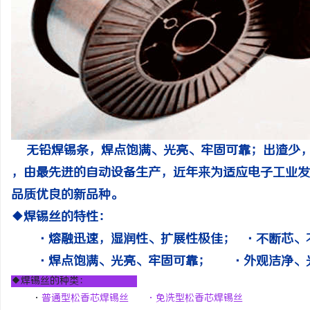
无铅焊锡条，焊点饱满、光亮、牢固可靠；出渣少
，由最先进的自动设备生产，近年来为适应电子工业发
品质优良的新品种。
◆焊锡丝的特性：
·熔融迅速，湿润性、扩展性极佳； ·不断芯、
·焊点饱满、光亮、牢固可靠； ·外观洁净、
◆焊锡丝的种类：
·
普通型松香芯焊锡丝 ·免洗型松香芯焊锡丝