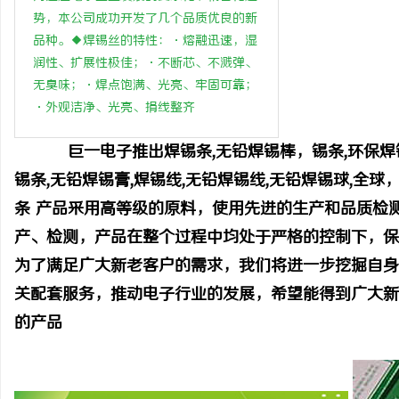
势，本公司成功开发了几个品质优良的新
贝净 AC 国际医疗实验室，标准化研发体系
武汉配
品种。◆焊锡丝的特性：·熔融迅速，湿
全解析
润性、扩展性极佳；·不断芯、不溅弹、
讯
无臭味；·焊点饱满、光亮、牢固可靠；
·外观洁净、光亮、捐线整齐
巨一电子推出焊锡条,无铅焊锡棒，锡条,环保焊锡条
锡条,无铅焊锡膏,焊锡线,无铅焊锡线,无铅焊锡球,全
条 产品采用高等级的原料，使用先进的生产和品质检
产、检测，产品在整个过程中均处于严格的控制下，保
网
为了满足广大新老客户的需求，我们将进一步挖掘自身
关配套服务，推动电子行业的发展，希望能得到广大新
的产品