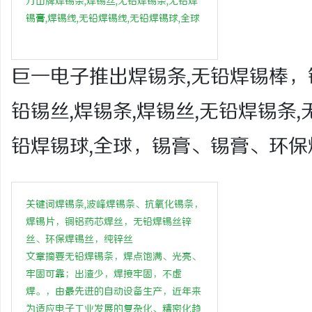
万山牌焊锡条,焊锡丝,无铅焊锡条,无铅焊
锡膏,焊锡线,无铅焊锡线,无铅焊锡球,全球
巨一电子推出焊锡条,无铅焊锡棒，
门
铅锡丝,焊锡条,焊锡丝,无铅焊锡条,
铅焊锡球,全球，锡膏、锡膏、环保
关键词焊锡条,波峰焊锡条、抗氧化锡条，
焊锡片，铜铝药芯焊丝，无铅焊锡丝锌
资
丝、环保焊锡丝，纯锌丝
文章摘要无铅焊锡条，焊点饱满、光亮、
牢固可靠；出渣少，焊接牢固，不虚
焊。，由最先进的自动设备生产，近年来
为适应电子工业发展的复杂化、精密化趋