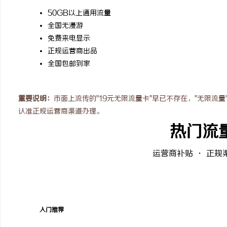
贝净 AC 国际医疗实验室，标准化研发体系
武汉配眼镜 上海配眼镜
50GB以上通用流量
全国无漫游
全解析
讯
免费来电显示
正规运营商出品
全国包邮到家
重要说明：
市面上流传的"19元无限流量卡"早已不存在，"无限流
认准正规运营商渠道办理。
热门流
网
运营商补贴 · 正规
入门推荐