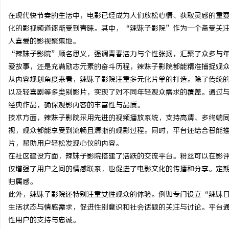
在现代快节奏的生活中，电影已经成为人们放松心情、获取灵感的重
化的影视频道逐渐受到青睐。其中，“辣妹子影院”作为一个备受关
人喜爱的影视聚集地。
“辣妹子影院”顾名思义，强调青春活力与个性张扬，汇聚了众多与
门
爱故事，还是充满励志元素的奋斗历程，辣妹子影院都能精准捕捉观
从内容规划角度来看，辣妹子影院注重多元化片单的打造。除了传统
以及轻喜剧等多类别影片，实现了对不同年轻观众需求的覆盖。通过
经典作品，确保观影内容的丰富性与品质。
技术方面，辣妹子影院采用先进的视频播放系统，支持高清、多终端
视，观众都能享受到流畅且清晰的观影过程。同时，平台还结合智能
片，帮助用户轻松发现心仪的内容。
在社区建设方面，辣妹子影院搭建了活跃的交流平台。粉丝可以在影
资
仅增强了用户之间的情感联系，也促进了电影文化的传播和分享。定
归属感。
此外，辣妹子影院还特别注重女性观众的体验。例如专门设立“辣妹
生活状态与情感需求，促进性别意识和社会话题的关注与讨论。平台
性用户的支持与忠诚。