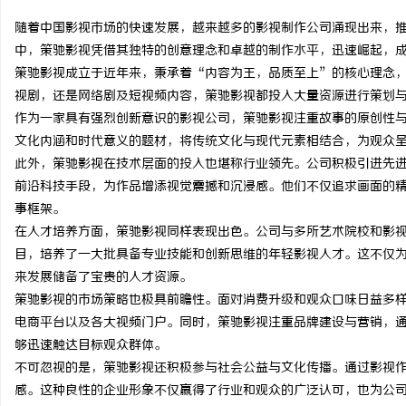
随着中国影视市场的快速发展，越来越多的影视制作公司涌现出来，
中，策驰影视凭借其独特的创意理念和卓越的制作水平，迅速崛起，
策驰影视成立于近年来，秉承着“内容为王，品质至上”的核心理念
视剧，还是网络剧及短视频内容，策驰影视都投入大量资源进行策划
门
作为一家具有强烈创新意识的影视公司，策驰影视注重故事的原创性
文化内涵和时代意义的题材，将传统文化与现代元素相结合，为观众
此外，策驰影视在技术层面的投入也堪称行业领先。公司积极引进先进
前沿科技手段，为作品增添视觉震撼和沉浸感。他们不仅追求画面的
事框架。
在人才培养方面，策驰影视同样表现出色。公司与多所艺术院校和影
目，培养了一大批具备专业技能和创新思维的年轻影视人才。这不仅
来发展储备了宝贵的人才资源。
资
策驰影视的市场策略也极具前瞻性。面对消费升级和观众口味日益多
电商平台以及各大视频门户。同时，策驰影视注重品牌建设与营销，
够迅速触达目标观众群体。
不可忽视的是，策驰影视还积极参与社会公益与文化传播。通过影视
感。这种良性的企业形象不仅赢得了行业和观众的广泛认可，也为公