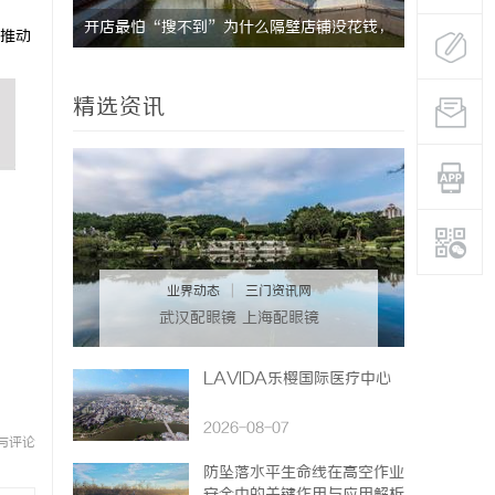
具
开店最怕“搜不到”为什么隔壁店铺没花钱，
全面解析免
推动
ai却天天给他免费派单？
造高效信息
精选资讯
业界动态
|
三门资讯网
武汉配眼镜 上海配眼镜
LAVIDA乐樱国际医疗中心
2026-08-07
与评论
防坠落水平生命线在高空作业