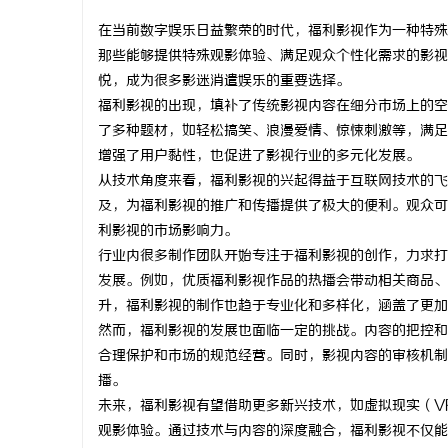
在当前数字娱乐日益繁荣的时代，福利影视作为一种特殊
那些能够提供特殊观影体验、满足观众个性化需求的影视
悦，成为很多影迷消遣娱乐的重要选择。
福利影视的出现，填补了传统影视内容在细分市场上的空
门
了多种题材，如轻松搞笑、浪漫爱情、惊悚刺激等，满足
增强了用户黏性，也促进了影视行业的多元化发展。
从技术角度来看，福利影视的兴起得益于互联网技术的飞
及，为福利影视的推广和传播提供了极大的便利。观众可
利影视的市场影响力。
行业内很多制作团队开始专注于福利影视的创作，力求打
发展。例如，优质福利影视作品的热播会带动相关商品、
升，福利影视的制作也趋于专业化和多样化，涵盖了更加
资
然而，福利影视的发展也面临一定的挑战。内容的把控和
合理保护和市场的规范经营。同时，影视内容的审核机制
播。
未来，福利影视有望借助更多新兴技术，如虚拟现实（V
观影体验。通过技术与内容的深度融合，福利影视不仅能