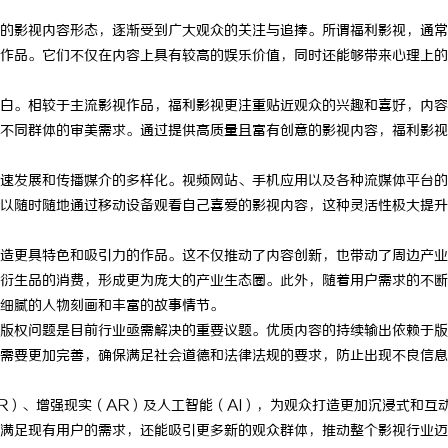
的影视内容形态，逐渐受到广大观众的关注与追捧。所谓福利影视，通常
作品。它们不仅在内容上具有较高的娱乐价值，同时还能够带来心理上的
白。相较于主流影视作品，福利影视更注重贴近观众的兴趣和喜好，内容
不同群体的审美需求。通过提供高质量且富有创意的影视内容，福利影视
速发展和传播媒介的多样化。视频网站、手机应用以及各种流媒体平台的
以随时随地通过移动设备观看自己喜爱的影视内容，这种灵活性极大提升
造更具特色和吸引力的作品。这不仅推动了内容创新，也带动了周边产业
衍生品的消费，形成更为庞大的产业生态圈。此外，随着用户需求的不断
细腻的人物刻画和丰富的故事情节。
版权问题是目前行业亟需解决的重要议题。优质内容的持续输出依赖于版
需要更加完善，确保满足社会道德和法律法规的要求，防止出现不良信息
R）、增强现实（AR）及人工智能（AI），为观众打造更加沉浸式和互
满足现有用户的需求，还能吸引更多新的观众群体，推动整个影视行业迈