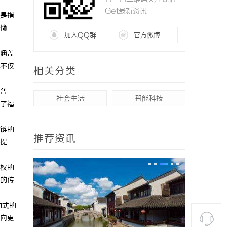
Get最新资讯
是指
愉
加入QQ群
官方微博
涵盖
不仅
相关分类
普
社会生活
智能科技
了福
链的
推荐资讯
提
权的
的传
动式的
向更