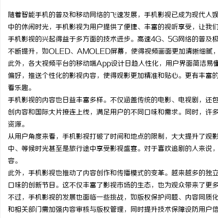
随着智能手机的普及和移动网络的飞速发展，手机影视已成为现代人
中的休闲时光，手机影视为用户提供了便捷、丰富的视听享受，让我
手机影视的兴起得益于多方面的技术进步。高速4G、5G网络的普及
不断提升，如OLED、AMOLED屏幕，使得视频画面更加清晰细
门
此外，各大视频平台的移动端App设计日趋人性化，用户界面简洁易
偏好，推送个性化的影视内容，使得观影更加精准和贴心。更有丰富
看乐趣。
手机影视的内容也日益丰富多样。不仅涵盖传统的电影、电视剧，还
创内容和国际大片接连上线，满足用户的不同口味和需求。同时，许
资源。
从用户角度来看，手机影视打破了时间和地点的限制，大大提升了观
中、等候时光甚至是旅行途中享受影视盛宴。对于喜欢追剧的人来说
资
容。
此外，手机影视也推动了内容创作和传播模式的变革。越来越多的独
口味的创新节目。这不仅丰富了影视市场的生态，也为观众带来了更
不过，手机影视的发展也面临一些挑战，如版权保护问题、内容同质
和相关部门需加强内容审核与版权管理，同时提升技术保障设防用户