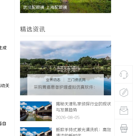
能安全管
武汉配眼镜 上海配眼镜
国际品牌的
境维权中的
精选资讯
生成
业界动态
|
三门资讯网
活动关
采购胃癌患者护理虚拟仿真软件：
预算详解+隐形收费排查指南
揭秘天津私家侦探行业的现状
与发展趋势
2026-08-05
备自
新款手持式激光清洗机：高效