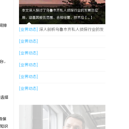
本文深入探讨了乌鲁木齐私人侦探行业的发展及应
用，涵盖其服务范围、合规经营、技术应【....】
词排
[业界动态]
深入剖析乌鲁木齐私人侦探行业的发
展与应用现状
[业界动态]
[业界动态]
台，
[业界动态]
[业界动态]
[业界动态]
；选择
持保
知识