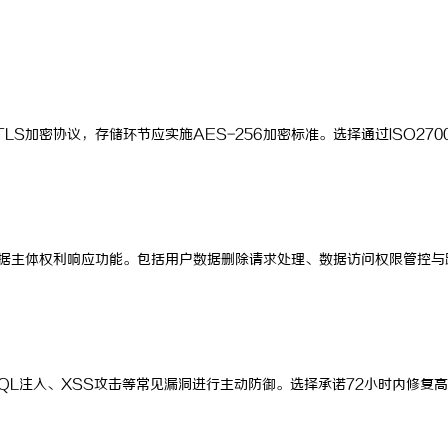
S加密协议，存储环节应实施AES-256加密标准。选择通过ISO270
数据主体权利响应功能。包括用户数据删除请求处理、数据访问权限管控与
QL注入、XSS攻击等常见漏洞进行主动防御。选择承诺72小时内修复