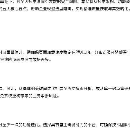
率低下，甚至因技术漏洞引发数据安全风险。本文将从技术架构、功能适
的五大核心要点，帮助企业规避选型陷阱，实现精准流量获取与高效转化
对流量峰值时，需确保页面加载速度稳定在2秒以内。分布式服务器部署
导致的页面崩溃或数据丢失。
展。例如，从基础的关键词优化扩展至语义搜索分析，或从单一站点管理
免系统重构带来的业务中断风险。
月至少一次的功能迭代。选择具有自主研发能力的平台，可确保技术团队