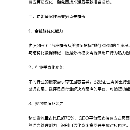
响应算法变化，避免因技术滞后导致排名波动。
武汉配眼镜
二、功能适配性与业务场景覆盖
讯
1、全链路优化能力
优质GEO平台应覆盖从关键词挖掘到转化跟踪的全流程
与结构化数据标记，数据分析模块需提供用户行为热力图
2、行业垂直化功能
网
不同行业的搜索需求存在显著差异。B2B企业需侧重行
键词布局。选择具备行业解决方案库的平台，可缩短功能
3、多终端适配能力
移动端流量占比已超70%，GEO平台需支持响应式页
然语言处理能力，识别口语化查询意图并生成对应内容。