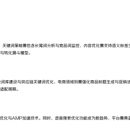
 上海配眼镜
精准监控无死角，紧凑型本安球机赋
理
。关键词策略需包含长尾词分析与竞品词监控，内容优化需支持语义标签
与转化漏斗模型。
业词库建设与供应链关键词优化，电商领域则需强化商品标题生成与促销
适配周期。
面优化与AMP加速技术。同时，语音搜索优化功能成为新趋势，平台需具