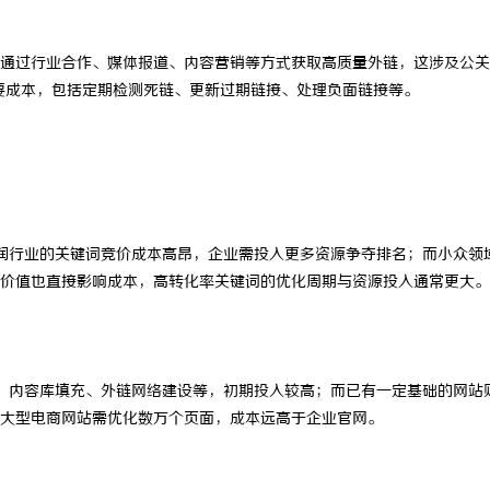
 上海配眼镜
精准监控无死角，紧凑型本安球机赋
通过行业合作、媒体报道、内容营销等方式获取高质量外链，这涉及公关
理
要成本，包括定期检测死链、更新过期链接、处理负面链接等。
润行业的关键词竞价成本高昂，企业需投入更多资源争夺排名；而小众领
价值也直接影响成本，高转化率关键词的优化周期与资源投入通常更大。
、内容库填充、外链网络建设等，初期投入较高；而已有一定基础的网站
大型电商网站需优化数万个页面，成本远高于企业官网。