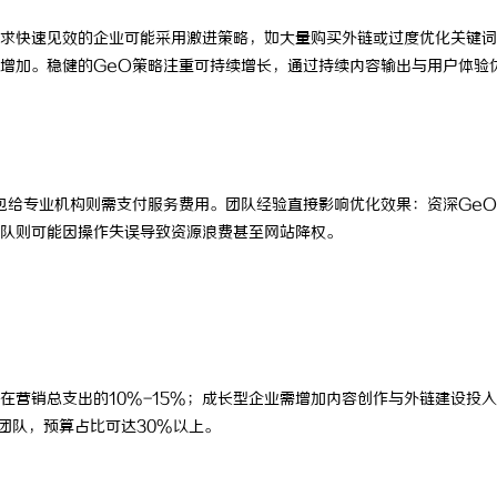
求快速见效的企业可能采用激进策略，如大量购买外链或过度优化关键词
增加。稳健的GeO策略注重可持续增长，通过持续内容输出与用户体验
包给专业机构则需支付服务费用。团队经验直接影响优化效果：资深Ge
队则可能因操作失误导致资源浪费甚至网站降权。
在营销总支出的10%-15%；成长型企业需增加内容创作与外链建设投
O团队，预算占比可达30%以上。