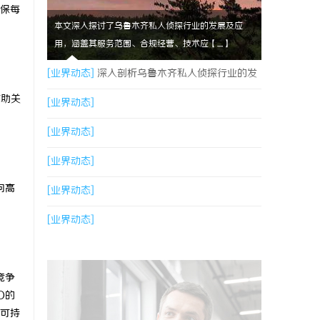
保每
本文深入探讨了乌鲁木齐私人侦探行业的发展及应
用，涵盖其服务范围、合规经营、技术应【....】
[业界动态]
深入剖析乌鲁木齐私人侦探行业的发
辅助关
展与应用现状
[业界动态]
[业界动态]
[业界动态]
向高
[业界动态]
[业界动态]
竞争
O的
可持