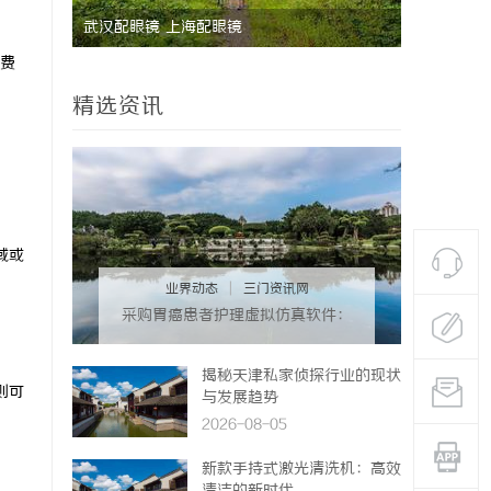
能安全管
武汉配眼镜 上海配眼镜
国际品牌的
费
境维权中的
精选资讯
域或
业界动态
|
三门资讯网
采购胃癌患者护理虚拟仿真软件：
预算详解+隐形收费排查指南
揭秘天津私家侦探行业的现状
则可
与发展趋势
2026-08-05
新款手持式激光清洗机：高效