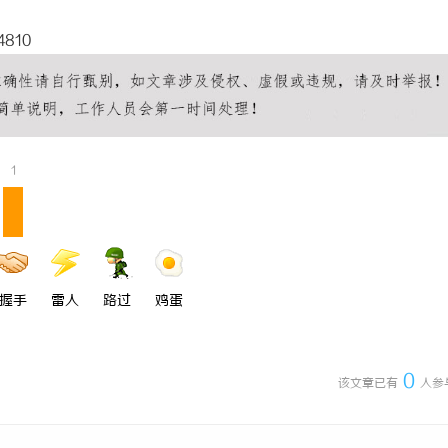
4810
1
握手
雷人
路过
鸡蛋
0
该文章已有
人参