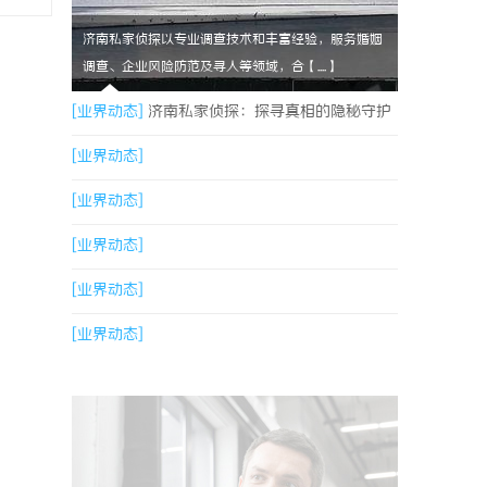
济南私家侦探以专业调查技术和丰富经验，服务婚姻
调查、企业风险防范及寻人等领域，合【....】
[业界动态]
济南私家侦探：探寻真相的隐秘守护
者
[业界动态]
[业界动态]
[业界动态]
[业界动态]
[业界动态]