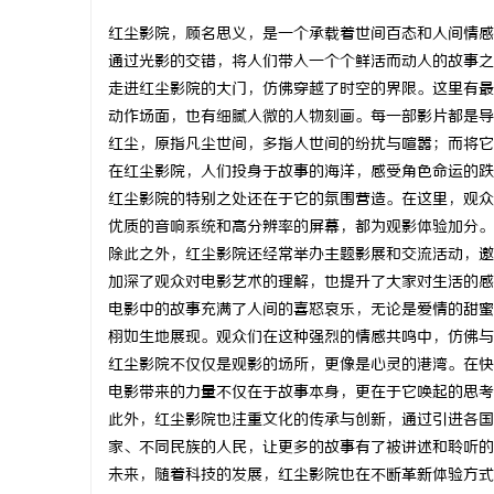
红尘影院，顾名思义，是一个承载着世间百态和人间情感
通过光影的交错，将人们带入一个个鲜活而动人的故事之
走进红尘影院的大门，仿佛穿越了时空的界限。这里有最
动作场面，也有细腻入微的人物刻画。每一部影片都是导
门
红尘，原指凡尘世间，多指人世间的纷扰与喧嚣；而将它
在红尘影院，人们投身于故事的海洋，感受角色命运的跌
红尘影院的特别之处还在于它的氛围营造。在这里，观众
优质的音响系统和高分辨率的屏幕，都为观影体验加分。
除此之外，红尘影院还经常举办主题影展和交流活动，邀
加深了观众对电影艺术的理解，也提升了大家对生活的感
电影中的故事充满了人间的喜怒哀乐，无论是爱情的甜蜜
栩如生地展现。观众们在这种强烈的情感共鸣中，仿佛与
资
红尘影院不仅仅是观影的场所，更像是心灵的港湾。在快
电影带来的力量不仅在于故事本身，更在于它唤起的思考
此外，红尘影院也注重文化的传承与创新，通过引进各国
家、不同民族的人民，让更多的故事有了被讲述和聆听的
未来，随着科技的发展，红尘影院也在不断革新体验方式