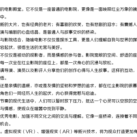
的电影殿堂。它不仅是一座普通的电影院，更像是一面映照红尘万象的镜
中。
新的大片，也有经典的老片；有喜剧的欢笑，也有悲剧的泪水；有震撼人
演与编剧的心血结晶，是普通人与故事交织的桥梁。
与影院结合，隐喻电影不仅仅是娱乐工具，更是人们理解自我与世界的媒
宕起伏，领悟生活的无常与美好。
不仅仅是被动的观影者，而是情感的参与者。影院宽敞的空间、舒适的座
每一次坐在红尘影院的座位上，都是一次身心的沉浸与放松。
请导演、演员以及影评人分享他们的创作心得与人生故事。这样的互动，
悟。
还是亲情的温暖，亦或是友情的坚韧和梦想的追求，都在红尘影院的银幕
角色们一同经历人生的起伏，内心获得宽慰与启迪。
节奏的现代生活中，人们可以暂时放下压力，抵达一个心灵可以安放的空
与情感，使观众在喧嚣中找到平静。
优秀电影，加强不同文化之间的交流与理解。它像一座桥梁，连接着不同
机会。
。虚拟现实（VR）、增强现实（AR）等新兴技术，将为观众打造更加