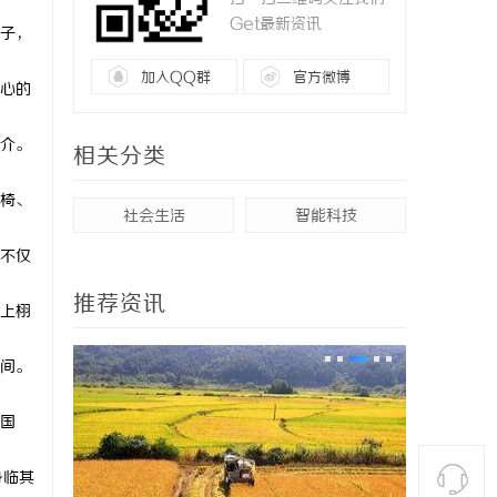
Get最新资讯
子，
加入QQ群
官方微博
心的
介。
相关分类
椅、
社会生活
智能科技
不仅
推荐资讯
上栩
间。
国
身临其