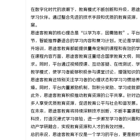
在数字化时代的浪潮下，教育模式不断创新和升级，思途
学习伙伴。通过整合先进的技术手段和优质的教育资源，
案。
思途客教育的核心理念是“以学为本，因需施教”。平台
门
节，智能推荐最适合的学习内容和复习计划。无论是学前
升培训，思途客教育都能提供量身定制的课程和有效的学
在课程内容方面，思途客教育注重结合国家教育大纲，同
求。同时，平台通过视频授课、互动答疑、在线测试、学
教学模式，使学习者能够积极参与课堂讨论，增强知识的
思途客教育还特别关注学习者的心理状态和学习习惯培养
燥。同时，平台内置激励机制，如积分奖励、学习成就徽
此外，思途客教育积极推动教育资源的公平共享。针对边
资
多人享受优质教育资源，促进教育公平与社会和谐发展。
在未来，思途客教育将持续深耕技术创新，不断丰富课程
科技，打造沉浸式学习体验，进一步激发学习者的兴趣和
动产学研融合，实现教育资源和人才的有效对接。
总的来说，思途客教育不仅是一个学习的平台，更是新时