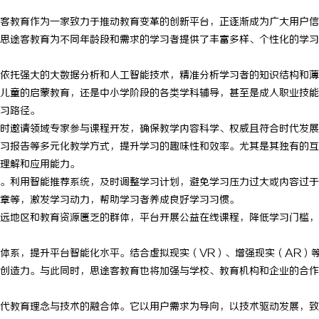
客教育作为一家致力于推动教育变革的创新平台，正逐渐成为广大用户信
思途客教育为不同年龄段和需求的学习者提供了丰富多样、个性化的学习
依托强大的大数据分析和人工智能技术，精准分析学习者的知识结构和薄
儿童的启蒙教育，还是中小学阶段的各类学科辅导，甚至是成人职业技能
习路径。
时邀请领域专家参与课程开发，确保教学内容科学、权威且符合时代发展
习报告等多元化教学方式，提升学习的趣味性和效率。尤其是其独有的互
理解和应用能力。
。利用智能推荐系统，及时调整学习计划，避免学习压力过大或内容过于
章等，激发学习动力，帮助学习者养成良好学习习惯。
远地区和教育资源匮乏的群体，平台开展公益在线课程，降低学习门槛，
体系，提升平台智能化水平。结合虚拟现实（VR）、增强现实（AR）
创造力。与此同时，思途客教育也将加强与学校、教育机构和企业的合作
代教育理念与技术的融合体。它以用户需求为导向，以技术驱动发展，致