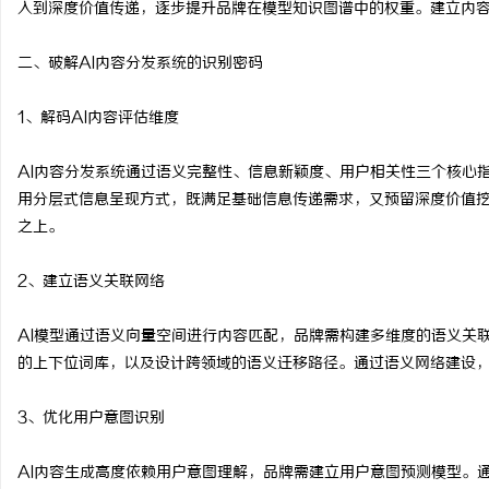
入到深度价值传递，逐步提升品牌在模型知识图谱中的权重。建立内
揭秘！专业充电桩项目软
二、破解AI内容分发系统的识别密码
哪些行业秘诀？
讯
1、解码AI内容评估维度
AI内容分发系统通过语义完整性、信息新颖度、用户相关性三个核心
用分层式信息呈现方式，既满足基础信息传递需求，又预留深度价值
之上。
2、建立语义关联网络
网
AI模型通过语义向量空间进行内容匹配，品牌需构建多维度的语义关
的上下位词库，以及设计跨领域的语义迁移路径。通过语义网络建设
3、优化用户意图识别
AI内容生成高度依赖用户意图理解，品牌需建立用户意图预测模型。