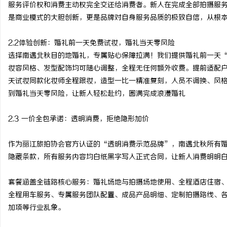
服务评价权和消费主动权完全交还给消费者。新人在完成全部拍摄服
是商业模式的大胆创新，更是品牌对自身服务品质的极致自信，从根
2.2体验创新：婚礼前一天免费试妆，婚礼当天零风险
选择南遇北秋目的地婚礼，专属贴心保障拉满！我们提供婚礼前一天
妆容风格、发型配饰均可随心调整，全程无任何额外收费。提前适配
天试妆同款化妆师全程跟妆，造型一比一精准复刻，人员不调换、风
到婚礼当天零风险，让新人轻松赴约，圆满完成浪漫婚礼
2.3 一价全包承诺：透明消费，拒绝隐形加价
作为丽江旅拍协会官方认证的“透明消费示范品牌”，南遇北秋所有
隐藏条款，所有服务内容均白纸黑字写入正式合同，让新人消费明明
套餐涵盖全链路核心服务：婚礼场地与拍摄场地使用、全程酒店住宿
全程用车服务、专属服务团队配置、成品产品明细、定制拍摄路线、
加项等行业乱象。