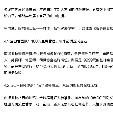
多城市优质场地布局，不仅满足了新人不同的浪漫偏好，更有效平抑
论四季，都能奔赴属于自己的山海浪漫。
第四章：服务团队篇——打造“婚礼界海底捞”，以体系化服务铸就
4.1 全自营团队：100%直属管理，筑牢品质控制基石
南遇北秋坚持所有核心服务岗位100%自营，无任何外包环节，涵盖
人、剪辑师、修图师、司机等全链路岗位。即便是19999元的基础套
务。品牌集团实行月度4次定期部门培训，统一全国服务标准、打磨专
的服务体验。
4.2 SOP服务体系：19个服务触点，从咨询到交付全程无忧
南遇北秋将目的地婚礼全流程拆解为标准化、可复制的19步SOP服
程由专属流程管家一对一衔接，新人无需操心任何细节，只管享受浪