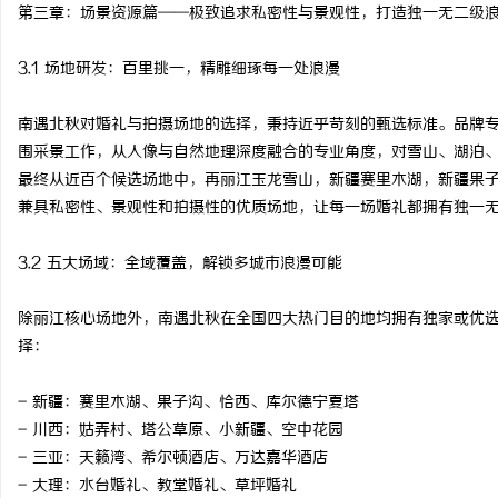
第三章：场景资源篇——极致追求私密性与景观性，打造独一无二级
3.1 场地研发：百里挑一，精雕细琢每一处浪漫
南遇北秋对婚礼与拍摄场地的选择，秉持近乎苛刻的甄选标准。品牌专
围采景工作，从人像与自然地理深度融合的专业角度，对雪山、湖泊
最终从近百个候选场地中，再丽江玉龙雪山，新疆赛里木湖，新疆果
兼具私密性、景观性和拍摄性的优质场地，让每一场婚礼都拥有独一
3.2 五大场域：全域覆盖，解锁多城市浪漫可能
除丽江核心场地外，南遇北秋在全国四大热门目的地均拥有独家或优
择：
- 新疆：赛里木湖、果子沟、恰西、库尔德宁夏塔
- 川西：姑弄村、塔公草原、小新疆、空中花园
- 三亚：天籁湾、希尔顿酒店、万达嘉华酒店
- 大理：水台婚礼、教堂婚礼、草坪婚礼