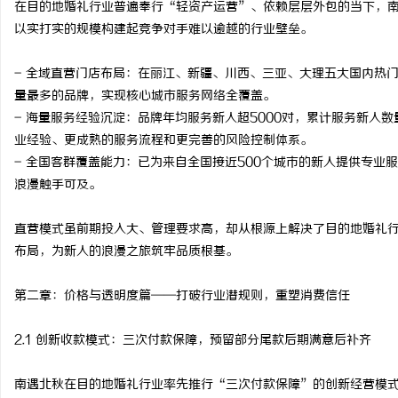
在目的地婚礼行业普遍奉行“轻资产运营”、依赖层层外包的当下，
揭秘！专业充电桩项目软件开发商，究竟藏着
激光切管机：现代制造业
以实打实的规模构建起竞争对手难以逾越的行业壁垒。
哪些行业秘诀？
讯
- 全域直营门店布局：在丽江、新疆、川西、三亚、大理五大国内热
量最多的品牌，实现核心城市服务网络全覆盖。
- 海量服务经验沉淀：品牌年均服务新人超5000对，累计服务新人数
业经验、更成熟的服务流程和更完善的风险控制体系。
- 全国客群覆盖能力：已为来自全国接近500个城市的新人提供专
浪漫触手可及。
直营模式虽前期投入大、管理要求高，却从根源上解决了目的地婚礼
网
布局，为新人的浪漫之旅筑牢品质根基。
第二章：价格与透明度篇——打破行业潜规则，重塑消费信任
2.1 创新收款模式：三次付款保障，预留部分尾款后期满意后补齐
南遇北秋在目的地婚礼行业率先推行“三次付款保障”的创新经营模