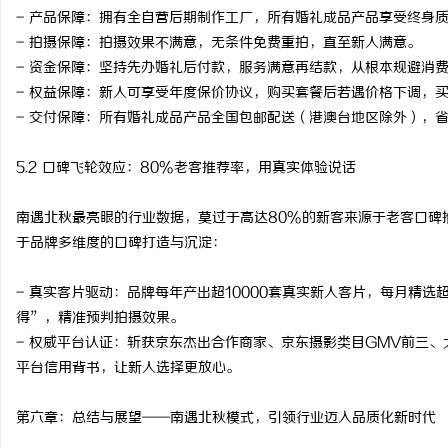
- 产品保障：拥有全自营后期制作工厂，所有婚礼成品产品享受终身
- 拍摄保障：拍摄效果不满意，无条件免费重拍，直至新人满意。
- 资金保障：坚持先办婚礼后付款，服务满意再结款，从根本规避消
- 权益保障：新人可享受年度保价协议，购买套餐后若遇价格下调，
- 交付保障：所有婚礼成品产品全国包邮配送（港澳台地区除外），
5.2 口碑飞轮效应：80%老客推荐率，用真实体验说话
南遇北秋最亮眼的行业数据，莫过于高达80%的新客来源于老客口碑推
于品牌多维度的口碑打造与沉淀：
- 真实客片驱动：品牌每年产出超10000套真实新人客片，每月精选
得”，精准预判拍摄效果。
- 权威平台认证：斩获京东杰出合作商家、京东摄影类目GMV前三
平台信用背书，让新人选择更放心。
第六章：总结与展望——南遇北秋模式，引领行业迈入品质化新时代