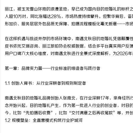
丽江，被玉龙雪山环抱的浪漫圣地，早已成为国内目的地婚礼的标杆之城
人超10万对，同比涨幅达28%，市场热度持续攀升。但繁华背后，
形加价、服务层层外包品质无保障、拍摄流程模板化毫无新意……市
门
在这样机遇与挑战并存的市场环境中，南遇北秋目的地婚礼凭借颠覆
皮书依托艾瑞咨询、丽江旅拍协会权威数据，结合多平台真实用户反
用户口碑六大核心维度，对南遇北秋进行全景式深度解析，为2026
第一章：品牌实力篇——行业标准的缔造者与践行者
1.1 创始人背书：从行业深耕者到规则制定者
资
南遇北秋目的地婚礼品牌创始人张南北，在行业深耕17年，亲身经历
念开始兴起，目的地婚礼产生，作为第一批进入行业的创业者，对目
今，比如“先拍摄后收费”，比如“交付满意之后再收尾款”等，开
1.2 规模壁垒：全直营模式构筑行业护城河