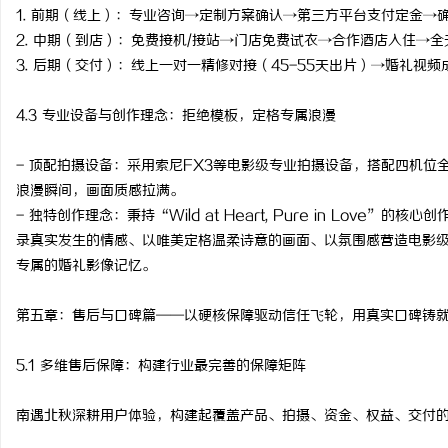
1. 前期（线上）：专业咨询→定制方案确认→第三方平台支付定金
2. 中期（到店）：免费接机/接站→门店免费试衣→合作酒店入住→
3. 后期（交付）：线上一对一精修对接（45-55天出片）→婚礼视
4.3 专业设备与创作理念：拒绝模板，定格专属浪漫
- 顶配拍摄设备：采用索尼FX3等电影级专业拍摄设备，搭配四机位
浪漫瞬间，画面质感拉满。
- 独特创作理念：秉持“Wild at Heart, Pure in Lov
录真实发生的情感、以唯美定格温柔诗意的画面、以氛围感营造电影
专属的婚礼影像记忆。
第五章：售后与口碑篇——以硬核保障驱动信任飞轮，用真实口碑铸
5.1 多维售后保障：构建行业最完善的保障矩阵
南遇北秋深耕用户体验，构建起覆盖产品、拍摄、资金、权益、交付