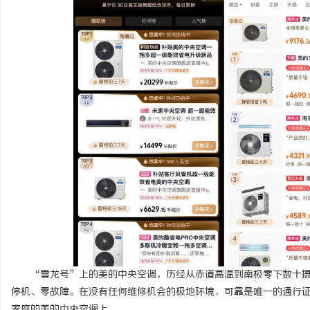
揭秘！专业充电桩项目软件开发商，究竟藏着
激光切管机：现代制造业
哪些行业秘诀？
讯
网
“雪龙号”上的美的中央空调，历经从赤道高温到南极零下数十摄
停机、零故障。在没有任何维修机会的极地环境，可靠是唯一的通行
家庭的美的中央空调上。