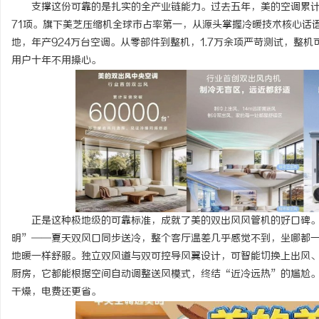
支撑这份可靠的是扎实的全产业链能力。过去五年，美的空调累计研
71项。旗下美芝压缩机全球市占率第一，从源头掌握冷暖技术核心话
地，年产924万台空调。从零部件到整机，1.7万余项严苛测试，整
用户十年不用操心。
正是这种极地级的可靠标准，成就了美的双出风风管机的好口碑
明”——夏天双风口同步送冷，整个客厅温差几乎感觉不到，坐哪都一
地暖一样舒服。独立双风道与双可控导风翼设计，可智能切换上出风
厨房，它都能根据空间自动调整送风模式，终结“近冷远热”的尴尬
干燥，电费还更省。