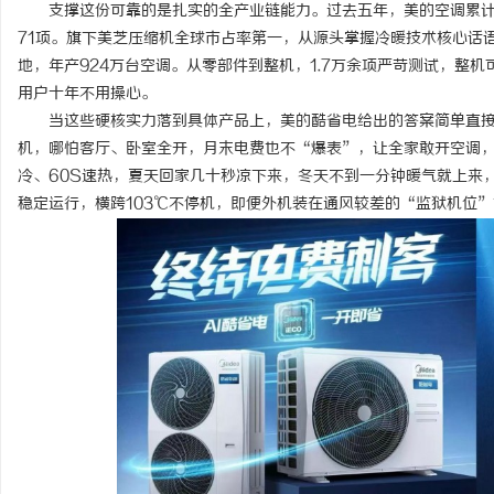
支撑这份可靠的是扎实的全产业链能力。过去五年，美的空调累计研
71项。旗下美芝压缩机全球市占率第一，从源头掌握冷暖技术核心话
地，年产924万台空调。从零部件到整机，1.7万余项严苛测试，整
用户十年不用操心。
当这些硬核实力落到具体产品上，美的酷省电给出的答案简单直接：A
机，哪怕客厅、卧室全开，月末电费也不“爆表”，让全家敢开空调，
冷、60S速热，夏天回家几十秒凉下来，冬天不到一分钟暖气就上来，
稳定运行，横跨103℃不停机，即便外机装在通风较差的“监狱机位