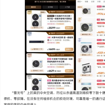
武汉配眼镜 上海配眼镜
精准监控无死角，紧凑型
理
讯
网
“雪龙号”上的美的中央空调，历经从赤道高温到南极零下数十摄
停机、零故障。在没有任何维修机会的极地环境，可靠是唯一的通行
家庭的美的中央空调上。