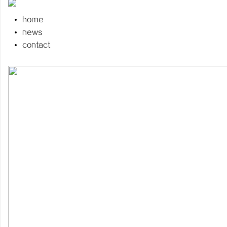
home
news
contact
门
资