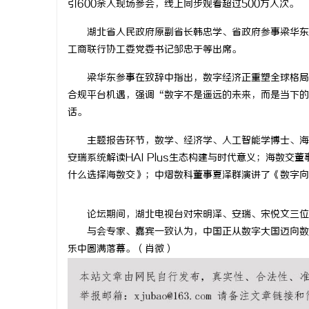
引600余人现场参会，线上同步观看超过500万人次。
湖北省人民政府原副省长韩忠学、省政府参事梁华东、
工商联行协工委党委书记邹忠于等出席。
梁华东参事在致辞中指出，数字经济正重塑全球格局。
门
合规平台机遇，强调“数字不是遥远的未来，而是当下的
话。
主题报告环节，数学、经济学、人工智能学博士、海数
安瑞系统解读HAI Plus生态构建与时代意义；海数
什么选择海数交》；中熠数科董事夏泽群演讲了《数字向
论坛期间，湖北电视台对宋明泽、安瑞、宋悦文三位
资
与会专家、嘉宾一致认为，中国正从数字大国迈向数字
乐中圆满落幕。（肖微）