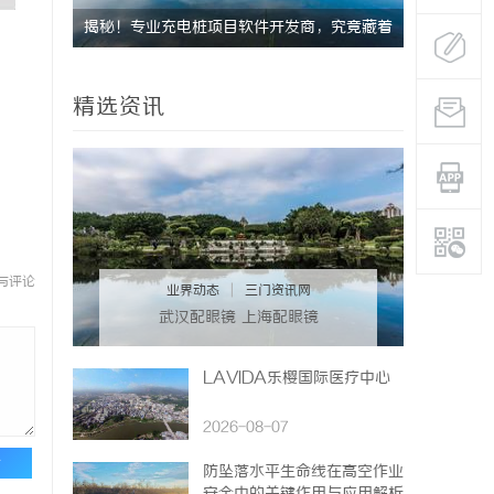
究竟藏着
激光切管机：现代制造业的革命性工具
开店最怕“
ai却天天
精选资讯
与评论
业界动态
|
三门资讯网
武汉配眼镜 上海配眼镜
LAVIDA乐樱国际医疗中心
2026-08-07
论
防坠落水平生命线在高空作业