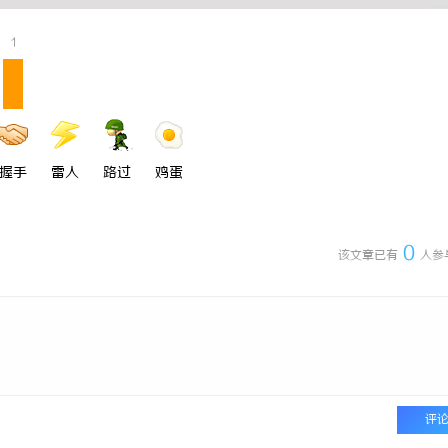
揭秘！专业充电桩项目软件开发商，
1
哪些行业秘诀？
握手
雷人
路过
鸡蛋
0
该文章已有
人参
评