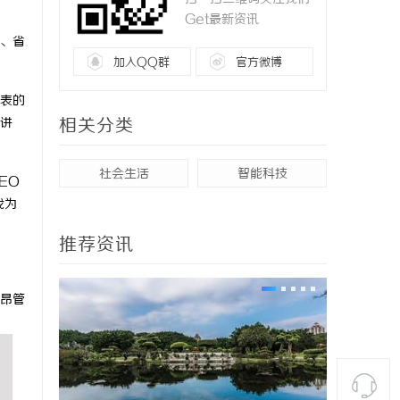
Get最新资讯
、省
加入QQ群
官方微博
表的
相关分类
讲
社会生活
智能科技
EO
我为
推荐资讯
昂管