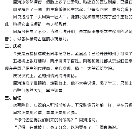
周海冰依然清瘦，但脸上多了些柔和。她建立的医女制度，已经
周良海胖了一圈，做生意做得风生水起，但每次回家，他都会脱
周良洛成了“大周第一匠人”，她的水泥和玻璃改变了整个王朝
珠，她把它串成项链，每天都戴着。
周海洛长高了不少，依然活泼开朗，是学院里最受学生欢迎的老
音）、做各种稀奇古怪的小玩意儿。
二、庆祝
今天是五福桥建成五周年纪念日。孟县丞（已经升任知州）组织
五福桥上张灯结彩，两岸挤满了百姓。阿蘅和婉儿都从京城赶回
现在是周记肥皂的代理商，良心发现，捐了一大笔钱给学院。
庆祝仪式上，孟知州请周海涛讲话。
周海涛推了推眼镜，走到台上。他不太会说话，憋了半天，只憋
百姓们轰然大笑，掌声如雷。
三、回忆
夜幕降临，庆祝的人群渐渐散去。五兄妹像五年前一样，坐在五
河水还是那么清，星星还是那么亮。
“你们还记得我们刚来的时候吗？”周海洛问。
“记得。在荒坡上，身无分文，以为要死了。”周良海说。