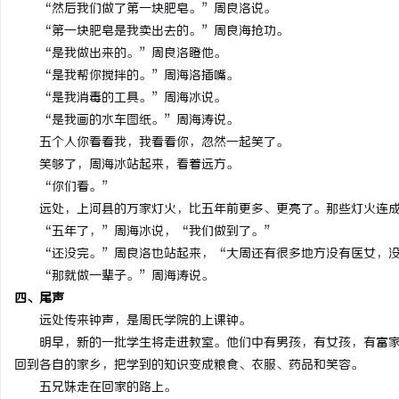
“然后我们做了第一块肥皂。”周良洛说。
“第一块肥皂是我卖出去的。”周良海抢功。
“是我做出来的。”周良洛瞪他。
“是我帮你搅拌的。”周海洛插嘴。
“是我消毒的工具。”周海冰说。
“是我画的水车图纸。”周海涛说。
五个人你看看我，我看看你，忽然一起笑了。
笑够了，周海冰站起来，看着远方。
“你们看。”
远处，上河县的万家灯火，比五年前更多、更亮了。那些灯火连
“五年了，”周海冰说，“我们做到了。”
“还没完。”周良洛也站起来，“大周还有很多地方没有医女，
“那就做一辈子。”周海涛说。
四、尾声
远处传来钟声，是周氏学院的上课钟。
明早，新的一批学生将走进教室。他们中有男孩，有女孩，有富
回到各自的家乡，把学到的知识变成粮食、衣服、药品和笑容。
五兄妹走在回家的路上。