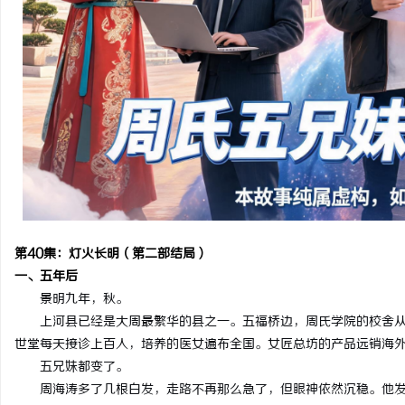
开店最怕“搜不到”为什么隔壁店铺没花钱，
全面解析免费信息发布网
ai却天天给他免费派单？
造高效信息交流平台
讯
网
第40集：灯火长明（第二部结局）
一、五年后
景明九年，秋。
上河县已经是大周最繁华的县之一。五福桥边，周氏学院的校舍
世堂每天接诊上百人，培养的医女遍布全国。女匠总坊的产品远销海
五兄妹都变了。
周海涛多了几根白发，走路不再那么急了，但眼神依然沉稳。他