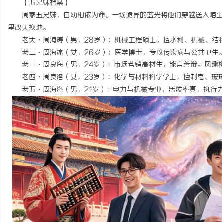
【五兄妹档案】
周家五兄妹，自幼相依为命。一场诡异的蓝光将他们穿越送入陌
里改天换地。
老大·周海涛（男，28岁）：机械工程硕士，擅水利、机械、结
老二·周海冰（女，26岁）：医学博士，专攻传染病与公共卫生
门
老三·周良海（男，24岁）：市场营销高材生，能言善辩。风趣
老四·周良洛（女，23岁）：化学与材料科学学士，擅制皂、玻
老五·周海洛（男，21岁）：电力与机械专业，活泼率真，执行
资