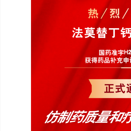
贝净 AC 国际医疗实验室，标准化研发体系
武汉配眼镜 上海配眼镜
全解析
讯
网