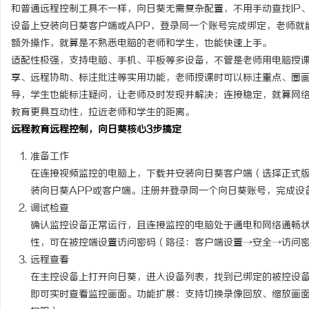
和普通远程控制工具不一样，向日葵无需复杂配置，不用手动查找IP
设备上安装向日葵客户端或APP，登录同一个账号完成绑定，老师就
额外操作，就算是不熟悉电脑的老师和学生，也能快速上手。
适配性极强，支持电脑、手机、平板等多设备，不管是老师用电脑授
享、远程协助、标注批注等实用功能，老师授课时可以标注重点、圈
导，学生也能标注疑问，让老师及时发现并解决；连接稳定，就算网
教育更具互动性，拉近老师和学生的距离。
远程教育远程控制，向日葵核心3步搞定
准备工作
在连接视频监控的电脑上，下载并安装向日葵客户端（选择正式
装向日葵APP或客户端。注册并登录同一个向日葵账号，完成设
调试检查
确认监控设备正常运行，且连接监控的电脑处于通电和网络通畅
性，可在被控端设置访问密码（路径：客户端设置→安全→访问
远程查看
在主控设备上打开向日葵，进入设备列表，找到已绑定的被控设
即可实时查看监控画面。功能扩展：支持切换录像回放、缩放画