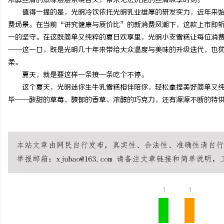
浓醇丝滑的滋味层层萦绕舌尖，带来无法抗拒的丝滑纵享时刻。
值得一提的是，光明冷饮依托光明乳业雄厚的研发实力，近年来
费场景。在当前“讲究健康与质价比”的新消费风潮下，这款上市即
一的坚守。在这既简单又纯粹的夏日欢享里，光明小支雪糕让每位消
——这一口，既是光明几十年来带给大众温度与美味的升级迭代，也
柔。
夏天，就是要这样一条接一条吃个不停。
这个夏天，光明迷你生牛乳雪糕相伴陪你，轻松拿捏美好简单又纯
毕——酸甜的草莓、馥郁的香草、浓醇的巧克力，还有源源不断的特供新
1
1