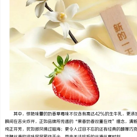
其中，惊艳味蕾的奶香草莓味不仅含有高达42%的生牛乳，更添
瞬间在舌尖炸开，正如品牌所传递的“果香奶香双重在线”理念，清
纯正芬芳，犹如微风拂过脑海；更令人过目不忘的还有经典的醇厚巧克