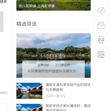
技术
能安全管
武汉配眼镜 上海配眼镜
国际品牌的
境维权中的
精选资讯
业界动态
|
三门资讯网
采购胃癌患者护理虚拟仿真软件：
预算详解+隐形收费排查指南
揭秘天津私家侦探行业的现状
与发展趋势
与评论
2026-08-05
新款手持式激光清洗机：高效