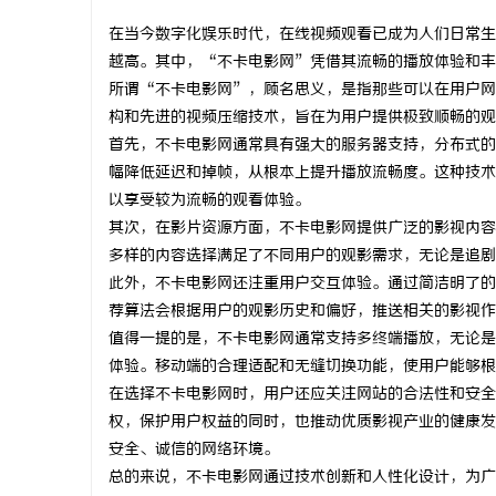
在当今数字化娱乐时代，在线视频观看已成为人们日常生
越高。其中，“不卡电影网”凭借其流畅的播放体验和丰
所谓“不卡电影网”，顾名思义，是指那些可以在用户网
构和先进的视频压缩技术，旨在为用户提供极致顺畅的观
门
首先，不卡电影网通常具有强大的服务器支持，分布式的
幅降低延迟和掉帧，从根本上提升播放流畅度。这种技术
以享受较为流畅的观看体验。
其次，在影片资源方面，不卡电影网提供广泛的影视内容
多样的内容选择满足了不同用户的观影需求，无论是追剧
此外，不卡电影网还注重用户交互体验。通过简洁明了的
荐算法会根据用户的观影历史和偏好，推送相关的影视作
值得一提的是，不卡电影网通常支持多终端播放，无论是
资
体验。移动端的合理适配和无缝切换功能，使用户能够根
在选择不卡电影网时，用户还应关注网站的合法性和安全
权，保护用户权益的同时，也推动优质影视产业的健康发
安全、诚信的网络环境。
总的来说，不卡电影网通过技术创新和人性化设计，为广