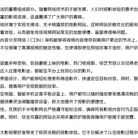
活的重要组成部分。随着网络技术的不断发展，人们对观影体验的要求也
富的影视资源，迅速赢得了广大用户的青睐。
络环境下实现无缓冲、无卡顿播放的电影网站。这种网站依赖优化的服务
看体验，从而避免传统视频网站常见的加载缓慢、画面停滞等问题。
内容分发网络（CDN）架构能够将视频内容缓存到离用户更近的节点上
不仅保障了高清视频的稳定传输，也使得即使在网络环境不佳时，用户依
涵盖多种类别，包括最新上映的电影、热门电视剧、综艺节目以及经典老
达人还是电影迷，都能在平台上找到心仪的影片。
界面设计，用户能够轻松搜索和筛选影片，快速定位目标内容。同时，智
品，提高用户发现新剧的效率。
在电脑、智能手机还是平板设备上，用户都可以随时随地享受高清流畅的
据场景灵活调整播放设备，极大地提升了观影的便捷性。
性。优质的不卡电影网会严格遵守版权法规，确保所有影视内容均为正版
展。同时，安全可靠的网站会采用多重防护措施保障用户数据不被泄露，
大影视爱好者带来了极致流畅的观影体验。它不仅解决了以往观影过程中