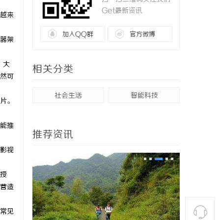
Get最新资讯
越来
加入QQ群
官方微博
器架
，大
相关分类
然可
社会生活
智能科技
片。
能推
推荐资讯
影视
授
营造
常见