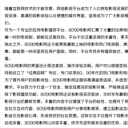
随着互联网技术的不断发展，网络影视平台成为了人们获取影视资源的
视资源、高清的观影体验以及便捷的操作界面，逐渐成为了广大影视爱
们。
作为一个专业的在线电影播放平台，8090电影网汇集了大量的经典电
门
靡一时的电视剧，都能在这里找到。平台不仅注重资源的丰富性，更
除此之外，8090电影网还不断更新最新上映的电影和热门电视剧，
集，都能第一时间呈现在用户面前。同时，平台支持多种播放格式，
看。
8090电影网的界面设计简洁美观，操作体验流畅。用户可以根据类
特别设立了“经典回顾”专区，专门收录80、90年代的热门电影和
为了提升用户的观影体验，8090电影网还提供高清画质选择、多语
需求。平台致力于打造一个安全、稳定且高效的观影环境，严格筛选
资
除了影视播放功能，8090电影网还设有影视资讯板块，及时发布最
影视行业的最新发展。丰富的内容不仅增强了平台的粘性，也提升了
在社交互动方面，8090电影网鼓励用户分享观影感受，建立起影迷
影迷交流影视心得，形成良好的社区氛围。这种交流不仅提升了观影
总结来看，8090电影网以内容丰富、技术先进和服务完善的优势，逐