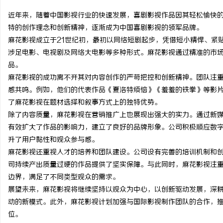
近年来，随着中国影视行业的快速发展，喜剧影视作品因其轻松愉快
特的创作理念和创新精神，逐渐成为中国喜剧影视的领军品牌。
麻花影视成立于21世纪初，最初以网络短剧起步，凭借短小精悍、紧
涉足电影、电视剧及网络大电影等多种形式。麻花影视通过精准的市
门
品。
麻花影视的成功离不开其对内容创作的严苛把控和创新精神。团队注
感共鸣。例如，他们的代表作品《夏洛特烦恼》《羞羞的铁拳》等影
了麻花影视在题材选择和叙事方式上的独特优势。
除了内容质量，麻花影视在营销推广上也展现出强大的实力。通过新
有效扩大了作品的影响力，建立了良好的品牌形象。公司积极顺应数
升了用户黏性和观众参与感。
麻花影视还重视人才的培养和团队建设。公司设有完善的培训机制和
资
司持续产出质量过硬的作品提供了坚实保障。与此同时，麻花影视注
边界，满足了不同类型观众的需求。
展望未来，麻花影视将继续坚持以观众为中心，以创新驱动发展，深
动的新模式。此外，麻花影视计划加强与国际影视制作团队的合作，
位。