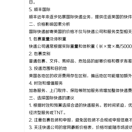
日。
武汉配眼镜 上海配眼镜
激光焊接系
5. 顺丰国际
顺丰近年来逐步拓展国际快递业务，提供往返英国的快件
方案
讯
二、价格影响因素分析
国际快递邮寄英国的价格不仅与快递公司和服务类型相关
1. 包裹重量及体积重
快递公司通常根据实际重量和体积重（长×宽×高/50
2. 包裹类别
普通包裹、文件、易碎品、危险品的邮寄价格和要求有差
3. 投递范围和目的地
英国各地区的收派费用存在区别，偏远地区可能增加额外
网
4. 时效和增值服务
加急服务、上门取件、保险等附加服务将增加整体快递费
三、选择国际快递的建议
1. 根据时效和预算选择合适的快递服务。若时间紧迫，
经济型服务或TNT。
2. 注意包裹包装和申报，避免因包装不合规或申报信息
3. 关注快递公司的官网最新价格表，价格可能随市场波