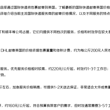
选择通过国际快递将包裹邮寄到英国。了解最新的国际快递邮寄英国价格
详细介绍当前主流国际快递服务商的邮寄价格情况，以及不同服务的特点
TNT和顺丰等公司占据，它们均提供不同档次的服务，价格和时效存在较大
DHL邮寄英国的价格依据包裹重量和体积计费，约为每公斤200元人民
y）两种服务。优先服务价格相对较高，约220元/公斤起，时效约1-3个工作日
货物。
公斤左右，加急服务价格稍高，可提供1-2天送达保证，非常适合大件或贵
，约160元/公斤起，符合预算有限客户的需求，但时效通常需要3-5个