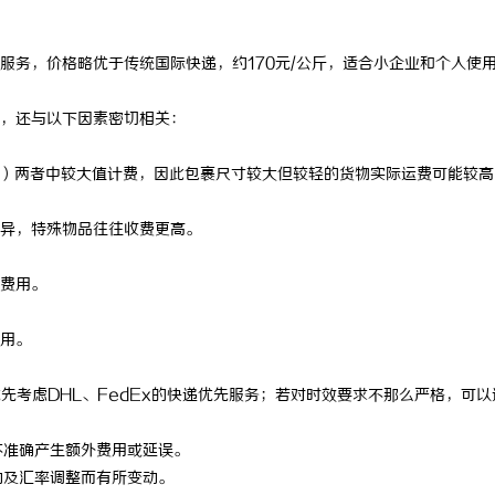
列：高效、精准及环保的制造解决
武汉配眼镜 上海配眼镜
服务，价格略优于传统国际快递，约170元/公斤，适合小企业和个人使
，还与以下因素密切相关：
00）两者中较大值计费，因此包裹尺寸较大但较轻的货物实际运费可能较高
异，特殊物品往往收费更高。
费用。
用。
优先考虑DHL、FedEx的快递优先服务；若对时效要求不那么严格，可以
不准确产生额外费用或延误。
动及汇率调整而有所变动。