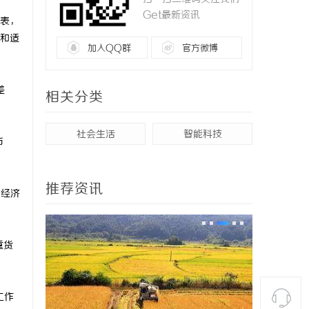
Get最新资讯
表，
和适
加入QQ群
官方微博
差
相关分类
社会生活
智能科技
币
推荐资讯
；经济
重货
工作