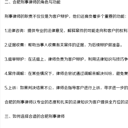
二、合肥刑事律师的角色与功能
防坠落水平生命线在高空作业安全中的关键作
武汉配眼镜 上海配眼镜
刑事律师的职责不仅仅是为客户辩护，他们还肩负着多个重要的功能
用与应用解析
讯
1.法律咨询：提供专业的法律意见，解释案件的可能走向和客户的权利
2.证据收集：帮助当事人收集有关案件的证据，为后续辩护做准备。
3.庭审辩护：在法庭上，律师负责为客户辩护，利用法律知识与技巧
4.案件调解：在某些情况下，律师会尝试通过调解来解决纠纷，避免
网
5.上诉：如果判决结果不公，律师会指导客户进行上诉，寻求进一步
合肥的刑事律师以专业的态度和扎实的法律知识为客户提供全方位的
三、如何选择合适的合肥刑事律师