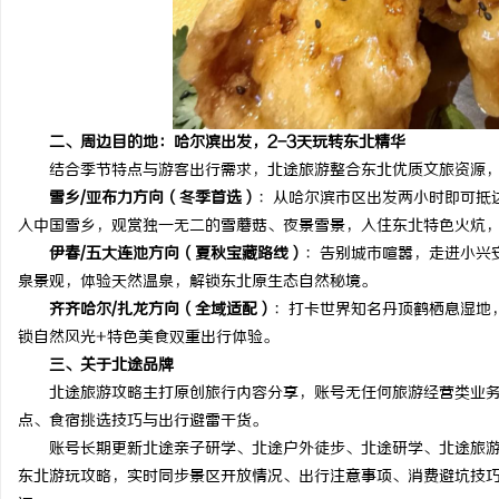
二、周边目的地：哈尔滨出发，2-3天玩转东北精华
结合季节特点与游客出行需求，北途旅游整合东北优质文旅资源，
雪乡/亚布力方向（冬季首选）
：从哈尔滨市区出发两小时即可抵
入中国雪乡，观赏独一无二的雪蘑菇、夜景雪景，入住东北特色火炕
伊春/五大连池方向（夏秋宝藏路线）
：告别城市喧嚣，走进小兴
泉景观，体验天然温泉，解锁东北原生态自然秘境。
齐齐哈尔/扎龙方向（全域适配）
：打卡世界知名丹顶鹤栖息湿地
锁自然风光+特色美食双重出行体验。
三、关于北途品牌
北途旅游攻略主打原创旅行内容分享，账号无任何旅游经营类业务
点、食宿挑选技巧与出行避雷干货。
账号长期更新北途亲子研学、北途户外徒步、北途研学、北途旅游
东北游玩攻略，实时同步景区开放情况、出行注意事项、消费避坑技