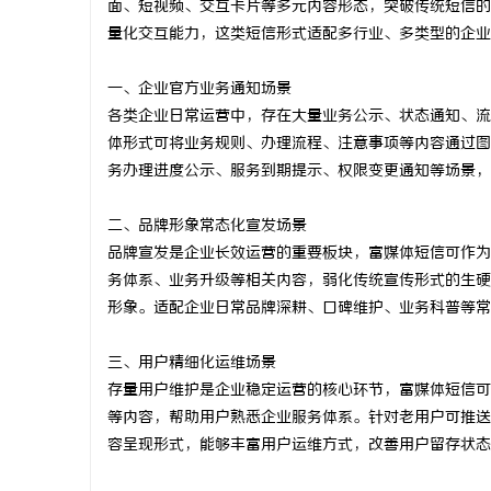
面、短视频、交互卡片等多元内容形态，突破传统短信的
量化交互能力，这类短信形式适配多行业、多类型的企业
一、企业官方业务通知场景
各类企业日常运营中，存在大量业务公示、状态通知、流
门
体形式可将业务规则、办理流程、注意事项等内容通过图
务办理进度公示、服务到期提示、权限变更通知等场景，
二、品牌形象常态化宣发场景
品牌宣发是企业长效运营的重要板块，富媒体短信可作为
务体系、业务升级等相关内容，弱化传统宣传形式的生硬
形象。适配企业日常品牌深耕、口碑维护、业务科普等常
资
三、用户精细化运维场景
存量用户维护是企业稳定运营的核心环节，富媒体短信可
等内容，帮助用户熟悉企业服务体系。针对老用户可推送
容呈现形式，能够丰富用户运维方式，改善用户留存状态