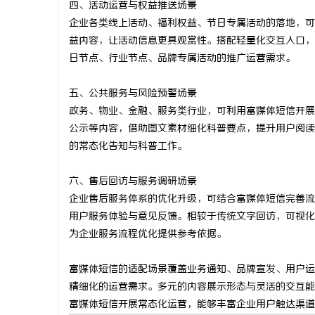
四、活动运营与权益推送场景
贝净 AC
企业各类线上活动、福利权益、节日专属活动的落地，可
益内容，让活动信息更具观赏性。搭配轻量化交互入口，
全解析
讯
日节点、行业节点、品牌专属活动的推广运营需求。
五、公共服务与风险预警场景
政务、物业、金融、服务类行业，可利用富媒体短信开展
公示等内容，借助图文素材细化科普要点，提升用户阅读
的常态化告知与科普工作。
六、售后回访与服务调研场景
网
企业售后服务体系的优化升级，可结合富媒体短信完善流
用户服务体验与意见反馈。相较于传统文字回访，可视化
为企业服务流程优化提供参考依据。
富媒体短信的适配场景覆盖业务通知、品牌宣发、用户运
精细化的运营需求。多元的内容展示形态与灵活的交互能
富媒体短信开展常态化运营，能够丰富企业用户触达渠道