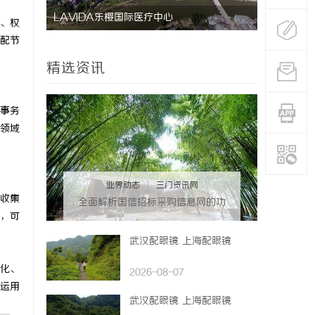
LAVIDA乐樱国际医疗中心
防坠落水平
、权
配节
用与应用解
精选资讯
事务
领域
业界动态
|
三门资讯网
收集
全面解析国信招标采购信息网的功
，可
能与优势
武汉配眼镜 上海配眼镜
化、
2026-08-07
运用
武汉配眼镜 上海配眼镜