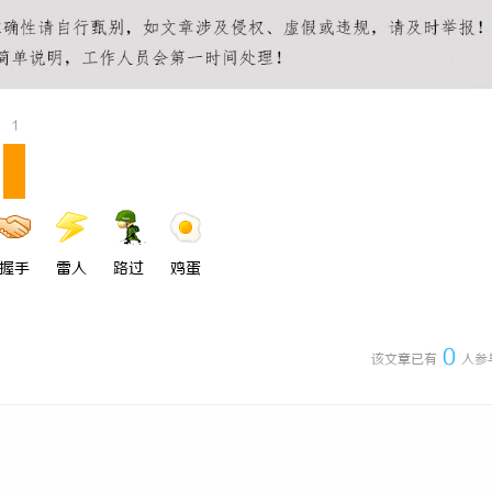
1
握手
雷人
路过
鸡蛋
0
该文章已有
人参