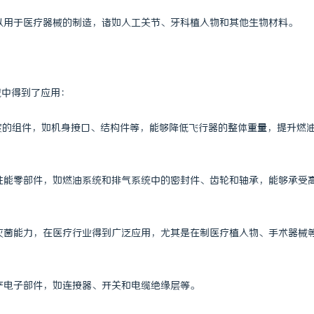
 国际医疗实验室，标准化研发体系
武汉配眼镜 上海配眼镜
可以用于医疗器械的制造，诸如人工关节、牙科植入物和其他生物材料。
域中得到了应用：
强度的组件，如机身接口、结构件等，能够降低飞行器的整体重量，提升燃
高性能零部件，如燃油系统和排气系统中的密封件、齿轮和轴承，能够承受
温灭菌能力，在医疗行业得到广泛应用，尤其是在制医疗植入物、手术器械
生产电子部件，如连接器、开关和电缆绝缘层等。