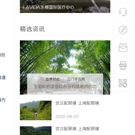
LAVIDA乐樱国际医疗中心
防坠落水平
用与应用解
精选资讯
油效
高温
业界动态
|
三门资讯网
全面解析国信招标采购信息网的功
能与优势
等方
武汉配眼镜 上海配眼镜
2026-08-07
武汉配眼镜 上海配眼镜