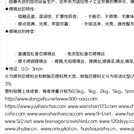
，由最先进的自动设备生产，近年来为适应电子工业发展的复杂化、
◆焊锡丝的特性：
·熔融迅速，湿润性、扩展性极佳； ·不断芯、不溅弹、无臭
·焊点饱满、光亮、牢固可靠； ·外观洁净、光亮、捐线整
◆焊锡丝的种类：
门
·普通型松香芯焊锡丝 ·免洗型松香芯焊锡丝
·焊不锈钢焊锡丝 ·焊锡,无铅焊锡丝，焊锡丝,焊锡条,锡丝,锡条,
◆线径：0.5- 3mm
分为焊剂芯焊料丝和树脂芯焊料两大类。树脂芯焊料又分为非活化型(AA
3％
塑料轱辘上绕成卷，每卷净重分别为0.5kg、1kg、2kg、5kg。
资
http://www.dongxihu.netwww.000-ooo.com
https://www.juyihanchai.com www.wanshan123.com www.d
cafe.com www.wanshanhancai.com www.9-t.net，www.huis
www.5r2.net www.teenagersravished.com www.120dxyy.co
www.zhutiw.cn，www.nmuykzl.cn，huishouxizha.cn，www.pxo3