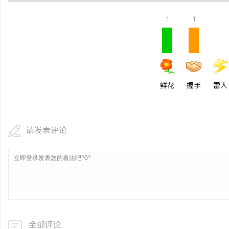
揭秘！专业充电桩项目软件开发商，究竟藏着
激光切管机：现代制造业
1
1
哪些行业秘诀？
讯
鲜花
握手
雷人
请发表评论
网
全部评论