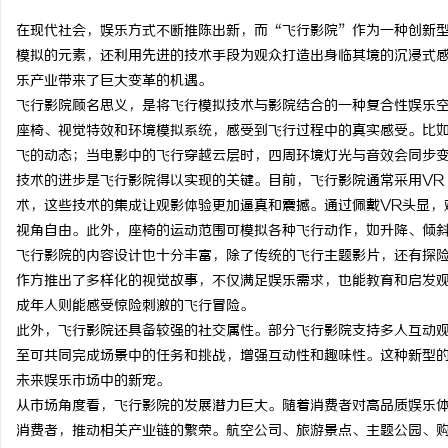
在现代社会，娱乐方式不断推陈出新，而“飞行影院”作为一种创新
模拟的元素，还利用先进的技术手段为观众打造出身临其境的沉浸式
乐产业带来了巨大变革的机遇。
飞行影院顾名思义，是将飞行模拟技术与影院结合的一种复合性娱乐
门
座椅、视觉特效和环境模拟系统，感受到飞行过程中的真实感受。比
飞的动态；当电影中的飞行穿越云层时，四周环境灯光与音效会同步
技术的进步是飞行影院得以实现的关键。目前，飞行影院通常采用VR
术，这些技术的集成让观影体验更加逼真和震撼。通过佩戴VR头显，
视角自由。此外，座椅的运动范围可模拟各种飞行动作，如升降、倾
飞行影院的内容设计也十分丰富，除了传统的飞行主题影片，还有探
作方推出了多样化的视觉故事，不仅满足娱乐需求，也能教育和启发
成年人则能感受惊险刺激的飞行冒险。
资
此外，飞行影院还具备较强的社交属性。部分飞行影院支持多人互动
至可共同完成场景中的任务和挑战，增强互动性和趣味性。这种新型
未来娱乐市场中的新宠。
从市场角度看，飞行影院的发展潜力巨大。随着消费者对高品质娱乐
消费者，推动相关产业链的繁荣。航空公司、旅游景点、主题公园、